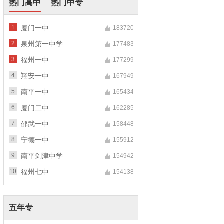
热门高中
热门中专
1
厦门一中
183720
2
泉州第一中学
177483
3
福州一中
177299
4
翔安一中
167949
5
南平一中
165434
6
厦门二中
162285
7
邵武一中
158448
8
宁德一中
155912
9
南平剑津中学
154942
10
福州七中
154138
五年专