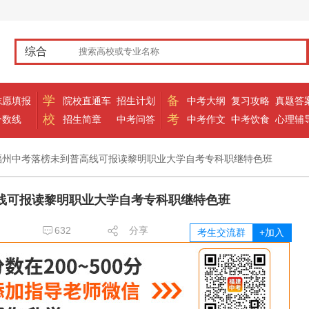
综合
学
备
志愿填报
院校直通车
招生计划
中考大纲
复习攻略
真题答
校
考
分数线
招生简章
中考问答
中考作文
中考饮食
心理辅
福州中考落榜未到普高线可报读黎明职业大学自考专科职继特色班
线可报读黎明职业大学自考专科职继特色班
632
分享
考生交流群
+加入