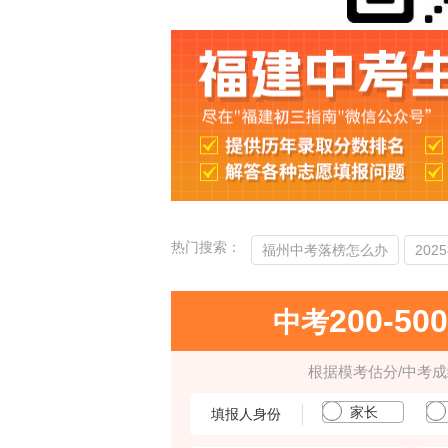
热门搜索：
福州中考落榜怎么办
202
200-50
中考
根据模考估分/中考
家长
填报人身份