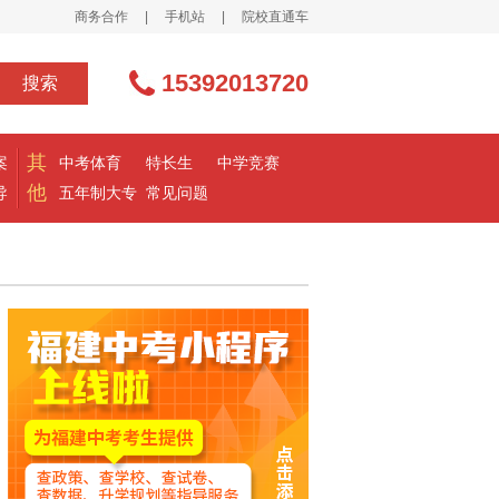
商务合作
|
手机站
|
院校直通车
15392013720
搜索
其
案
中考体育
特长生
中学竞赛
他
导
五年制大专
常见问题