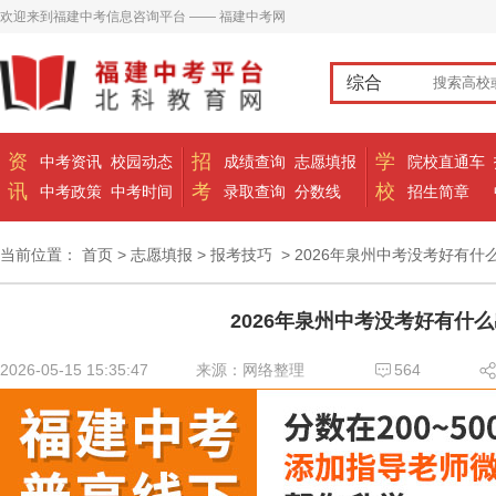
欢迎来到福建中考信息咨询平台 —— 福建中考网
综合
资
招
学
中考资讯
校园动态
成绩查询
志愿填报
院校直通车
讯
考
校
中考政策
中考时间
录取查询
分数线
招生简章
当前位置：
首页
>
志愿填报
>
报考技巧
> 2026年泉州中考没考好有什
2026年泉州中考没考好有什么
2026-05-15 15:35:47
来源：网络整理
564