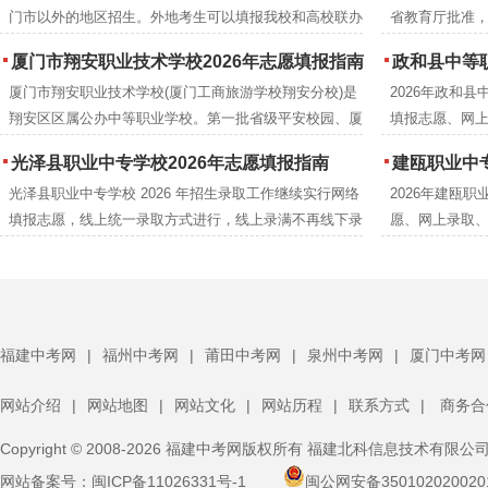
门市以外的地区招生。外地考生可以填报我校和高校联办
省教育厅批准
的五年制专业及“3+4”专业，具体请查看“厦门工商旅游学
设立，隶属厦
厦门市翔安职业技术学校2026年志愿填报指南
政和县中等职业
校2026年招生简章”，并在当地的中招指南中查找与我校
早的办学历史是
厦门市翔安职业技术学校(厦门工商旅游学校翔安分校)是
2026年政和
联办的高等院校专业代码。
科。学校是集
翔安区区属公办中等职业学校。第一批省级平安校园、厦
填报志愿、网
校。
门市文明校园、省级达标中等职业学校。2026年共计划
志愿，按招生
光泽县职业中专学校2026年志愿填报指南
建瓯职业中专
招收1379人，其中综合高中试点班招生324人，五年制高
后，若有剩余招
光泽县职业中专学校 2026 年招生录取工作继续实行网络
2026年建瓯
职招生50人，三年制中职招生1005人。
中招管理系统”
填报志愿，线上统一录取方式进行，线上录满不再线下录
愿、网上录取
校。
取，录取实行平行志愿投档(按照“分数优先，遵循志愿”的
按招生计划从
原则)。未在“南平市中招管理系统”中填报我校志愿的考生
有剩余招生计划
将无法录取到我校。我们热忱欢迎各位中考考生报考，并
理系统”中填报
祝考生们取得优异的成绩。
们热忱欢迎中
的成绩。
福建中考网
|
福州中考网
|
莆田中考网
|
泉州中考网
|
厦门中考网
网站介绍
|
网站地图
|
网站文化
|
网站历程
|
联系方式
|
商务合
Copyright © 2008-2026 福建中考网版权所有 福建北科信息技术有限公
网站备案号：
闽ICP备11026331号-1
闽公网安备350102020020