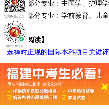
医学类部分专业：中医学、护理学
教育类部分专业：学前教育、儿童
官方微信公众号
学。
【相关阅读】
初中升学指南
选择时正规的国际本科项目关键