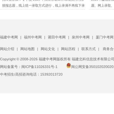
职招生50人，三年制中职招生1005人。
中招管理系统”
填报志愿，线上统一录取方式进行，线上录满不再线下录
愿、网上录取
校。
取，录取实行平行志愿投档(按照“分数优先，遵循志愿”的
按招生计划从
原则)。未在“南平市中招管理系统”中填报我校志愿的考生
有剩余招生计划
将无法录取到我校。我们热忱欢迎各位中考考生报考，并
理系统”中填报
祝考生们取得优异的成绩。
们热忱欢迎中
的成绩。
福建中考网
|
福州中考网
|
莆田中考网
|
泉州中考网
|
厦门中考网
网站介绍
|
网站地图
|
网站文化
|
网站历程
|
联系方式
|
商务合
Copyright © 2008-2026 福建中考网版权所有 福建北科信息技术有限公
网站备案号：
闽ICP备11026331号-1
闽公网安备350102020020
中考招生/高招咨询电话：
15392013720