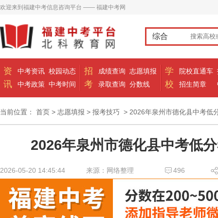
欢迎来到福建中考信息咨询平台 —— 福建中考网
综合
资
招
学
中考资讯
校园动态
成绩查询
志愿填报
院校直通车
讯
考
校
中考政策
中考时间
录取查询
分数线
招生简章
当前位置：
首页
>
志愿填报
>
报考技巧
> 2026年泉州市德化县中考低
2026年泉州市德化县中考低
2026-05-20 14:45:44
来源：网络整理
496