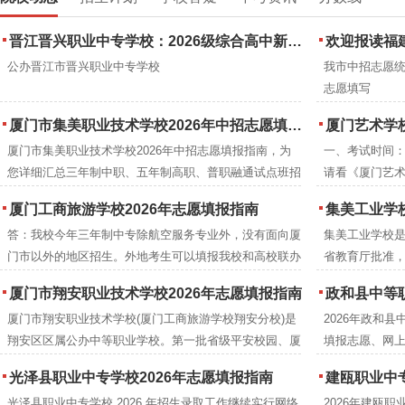
晋江晋兴职业中专学校：2026级综合高中新生到校注册通知
欢迎报读福建省诚
公办晋江市晋兴职业中专学校
我市中招志愿
志愿填写
厦门市集美职业技术学校2026年中招志愿填报指南
厦门艺术学校
厦门市集美职业技术学校2026年中招志愿填报指南，为
一、考试时间：2
您详细汇总三年制中职、五年制高职、普职融通试点班招
请看《厦门艺术
生信息及三年制专业培养目标及就业方向。
厦门工商旅游学校2026年志愿填报指南
集美工业学校
答：我校今年三年制中专除航空服务专业外，没有面向厦
集美工业学校是
门市以外的地区招生。外地考生可以填报我校和高校联办
省教育厅批准
的五年制专业及“3+4”专业，具体请查看“厦门工商旅游学
设立，隶属厦
厦门市翔安职业技术学校2026年志愿填报指南
政和县中等职业
校2026年招生简章”，并在当地的中招指南中查找与我校
早的办学历史是
厦门市翔安职业技术学校(厦门工商旅游学校翔安分校)是
2026年政和
联办的高等院校专业代码。
科。学校是集
翔安区区属公办中等职业学校。第一批省级平安校园、厦
填报志愿、网
校。
门市文明校园、省级达标中等职业学校。2026年共计划
志愿，按招生
光泽县职业中专学校2026年志愿填报指南
建瓯职业中专
招收1379人，其中综合高中试点班招生324人，五年制高
后，若有剩余招
光泽县职业中专学校 2026 年招生录取工作继续实行网络
2026年建瓯