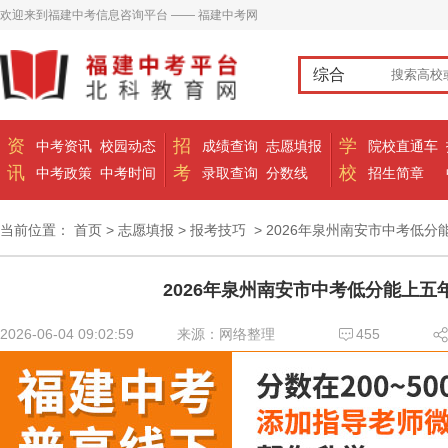
欢迎来到福建中考信息咨询平台 —— 福建中考网
综合
资
招
学
中考资讯
校园动态
成绩查询
志愿填报
院校直通车
讯
考
校
中考政策
中考时间
录取查询
分数线
招生简章
当前位置：
首页
>
志愿填报
>
报考技巧
> 2026年泉州南安市中考低分
2026年泉州南安市中考低分能上五
2026-06-04 09:02:59
来源：网络整理
455