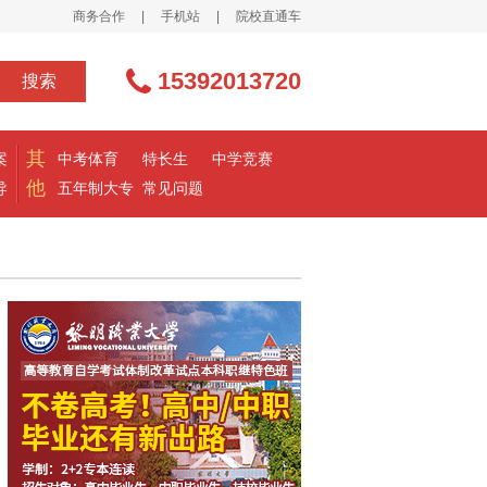
商务合作
|
手机站
|
院校直通车
15392013720
搜索
其
案
中考体育
特长生
中学竞赛
他
导
五年制大专
常见问题