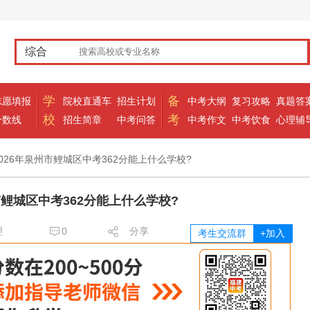
综合
学
备
志愿填报
院校直通车
招生计划
中考大纲
复习攻略
真题答
校
考
分数线
招生简章
中考问答
中考作文
中考饮食
心理辅
2026年泉州市鲤城区中考362分能上什么学校?
市鲤城区中考362分能上什么学校?
理
0
分享
考生交流群
+加入