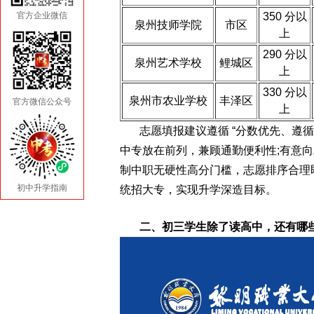
官方企业微信
350 分以
泉州技师学院
市区
上
290 分以
泉州艺术学校
鲤城区
上
330 分以
泉州市农业学校
丰泽区
官方微信公众号
上
志愿填报建议遵循 “分数优先、遵循
中专放在前列，兼顾通勤便利性;有意
制中职无硬性高分门槛，志愿排序合理
初中升学指南
统招大专，实现升学深造目标。
二、初三学生除了读高中，还有哪