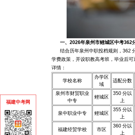
一、2026年泉州市鲤城区中考36
结合历年泉州中职投档规则，362
学费政策，开设职教高考班，毕业后可
详情：
办学区
学校名称
适配分数
域
泉州市财贸职业
350 分以
鲤城区
中专
上
福建中考网
355 分以
泉中职业中专
鲤城区
上
360 分以
福建经贸学校
市区
上