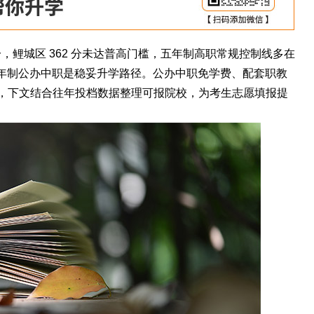
5 分，鲤城区 362 分未达普高门槛，五年制高职常规控制线多在
三年制公办中职是稳妥升学路径。公办中职免学费、配套职教
，下文结合往年投档数据整理可报院校，为考生志愿填报提