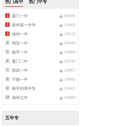
热门高中
热门中专
1
厦门一中
184390
2
泉州第一中学
178426
3
福州一中
178115
4
翔安一中
168483
5
南平一中
165959
6
厦门二中
162787
7
邵武一中
158917
8
宁德一中
156502
9
南平剑津中学
155427
10
福州七中
154664
五年专