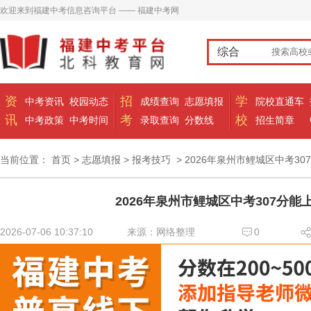
欢迎来到福建中考信息咨询平台 —— 福建中考网
综合
资
招
学
中考资讯
校园动态
成绩查询
志愿填报
院校直通车
讯
考
校
中考政策
中考时间
录取查询
分数线
招生简章
当前位置：
首页
>
志愿填报
>
报考技巧
> 2026年泉州市鲤城区中考30
2026年泉州市鲤城区中考307分能
2026-07-06 10:37:10
来源：网络整理
0