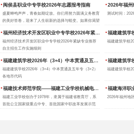
闽侯县职业中专学校2026年志愿报考指南
2026年福州经
大专专业，请填写与我校联办的高校学校代码及学校+我
盛夏蝉鸣声声，青春如期绽放。你们用努力圆满义务教育
测试时间：2026年
校的联办的专业对应的专业序号(代码)及名称。
的美好答卷，迎来了人生崭新的选择与蜕变。如果你渴望
练就过硬本领、掌握一技之长，那么闽侯县职业中专学
福州经济技术开发区职业中专学校2026年紧缺专业推荐自主招生工作实施细则
福建建筑学校
校，便是你的理想之选、圆梦之地。
福州经济技术开发区职业中专学校2026年紧缺专业推荐
福建建筑学校2
自主招生工作实施细则
福建建筑学校2026年（3+4）中本贯通及五年专（3+2）各地市代码
福建建筑学校
福建建筑学校2026年（3+4）中本贯通及五年专（3+2）
福建建筑学校2
各地市代码
福建技术师范学院——福建工业学校机械电子工程专业中职本科“3+4”贯通培养招生
福建海洋职业技术
福建工业学校创办于1978年，隶属于福建省教育厅，系
2026年福州
首批公立国家级重点中专、首批国家中职改革发展示范
校、全国职业教育先进单位、全国教育系统先进集体、第
八届黄炎培职业教育优秀学校、福建省”双高”校等。