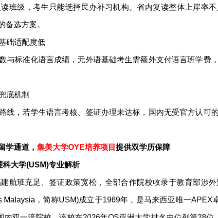
读班级，考生只能选择民办补习机构。省内复读整体上岸率不
的备选方案。
零基础适配度低
数与标准化语言成绩，无外语基础考生需额外支付语言班学费
历兜底机制
路线，若学生语言考核、签证办理未达标，国内无受官方认可
留学通道，
集美大学OYE培养项目
提供双学历保障
理科大学(USM)专业解析
福建航班充足、签证政策宽松，全部合作院校收录于教育部涉外
Sains Malaysia，简称USM)成立于1969年，是马来西亚唯一A
国内双一流院校。该校在2026年QS亚洲大学排名中位列第28位