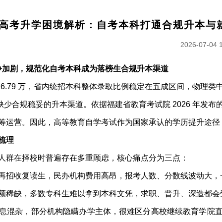
福建高考升学困境解析：自考本科打通合规升本与
2026-07-04 
竞争加剧，规范化自考本科成为落榜生合规升本渠道
到 26.79 万，省内统招本科整体录取比例稳定在五成区间，物
生缺少合规稳妥的升本渠道。依据福建省教育考试院 2026 年
筹运营。因此，高等教育自学考试作为国家承认的学历提升途径
梳理
人群在择校时普遍存在多重顾虑，核心痛点分为三点：
再招收复读生，民办机构费用高昂，报考人数、分数线波动大，
额稀缺，多数专科生难以拿到本科文凭，求职、晋升、深造都会
息混杂，部分机构隐瞒办学主体，很难区分高校继续教育学院