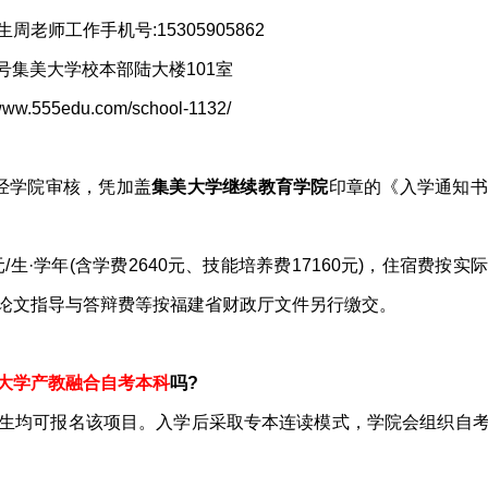
生周老师工作手机号:15305905862
号集美大学校本部陆大楼101室
55edu.com/school-1132/
经学院审核，凭加盖
集美大学继续教育学院
印章的《入学通知书
0元/生·学年(含学费2640元、技能培养费17160元)，住宿费
论文指导与答辩费等按福建省财政厅文件另行缴交。
大学产教融合自考本科
吗?
生均可报名该项目。入学后采取专本连读模式，学院会组织自