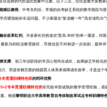
盲目选择的代价远比想象中沉重。以下三点，往往是被大多数家庭
能难以兼得
。中考失利后，常规的自考缺乏系统的教学跟踪与督
历硬指标的长远问题。不少家庭在“复读赌一年”“高价读民办”
融合改革红利
。许多家长仍然迷信“普高-本科”的单一通道，对国
衡量新兴的职业教育路径，导致信息不对称进一步加剧，最终停
律支撑
。初三毕业阶段的学员心智尚在成长，如果缺乏学校化
自制力、而是依赖完善的校园育人体系来保障成长效率，才是这个
2专本贯通职继特色班
的闭环优势
3+2专本贯通职继特色班
依托校本部成熟的教学管理经验，搭
方案。根据
黎明职业大学高等教育自考体制改革试点专科职继特