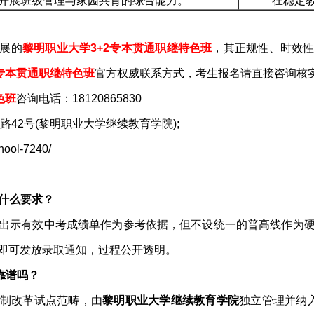
开展班级管理与家园共育的综合能力。
在稳定
展的
黎明职业大学3+2专本贯通职继特色班
，其正规性、时效
2专本贯通职继特色班
官方权威联系方式，考生报名请直接咨询核
色班
咨询电话：18120865830
42号(黎明职业大学继续教育学院);
ool-7240/
有什么要求？
出示有效中考成绩单作为参考依据，但不设统一的普高线作为
即可发放录取通知，过程公开透明。
式靠谱吗？
制改革试点范畴，由
黎明职业大学继续教育学院
独立管理并纳