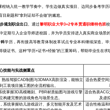
课程纳入统一教学节奏中。学生边做真实项目、边同步备考学历
盲目刷题和“拿到证却不会做”的尴尬。
步规划职业出口
。通过
黎明职业大学3+2专本贯通职继特色班
中定期引入企业导师进校园，并为学员安排进入真实商业场景
专科
学历，再衔接高等教育体制改革试点专业本科继续深造。
毕
等级证书。这种“学历+证书+经验”的三重筹码，帮助毕业生在
心技能与实战侧重点
熟练驾驭CAD制图与3DMAX高阶渲染，能独立
适合热爱空间
到工装项目施工图的全流程输出。
统掌握3D高模雕刻、PBR材质贴图与游戏引擎
适合热衷AC
立构建完整的游戏角色与场景生态。
及虚
，系统掌握幼儿游戏设计、多元智能开发及艺术
适合性格温和