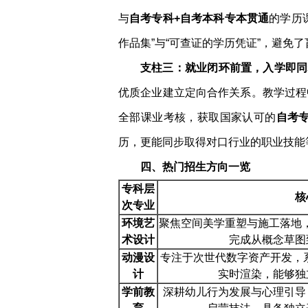
与
自考专科+自考本科专本贯通
的学历
作品集”与“可查证的学历凭证”，避免了
支柱三：就业闭环前置，入学即同
优质企业建立定向合作关系。教学过程
全部课业考核，获取国家认可的
自考
历，更能同步取得对口行业的职业技能
四、热门招生方向一览
专科层
核
次专业
环境艺
聚焦空间美学重塑与施工落地，
术设计
完成从概念草图
动漫设
专注于次世代数字资产开发，系
计
实时渲染，能够独
学前教
深耕幼儿行为发展与心理引导