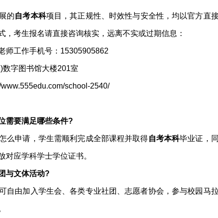
展的
自考本科
项目，其正规性、时效性与安全性，均以官方直
式，考生报名请直接咨询核实，远离不实或过期信息：
师工作手机号：15305905862
)数字图书馆大楼201室
555edu.com/school-2540/
位需要满足哪些条件?
怎么申请，学生需顺利完成全部课程并取得
自考本科
毕业证，
放对应学科学士学位证书。
团与文体活动?
可自由加入学生会、各类专业社团、志愿者协会，参与校园马
。