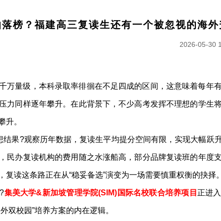
怕落榜？福建高三复读生还有一个被忽视的海外
2026-05-30 
千万量级，本科录取率徘徊在不足四成的区间，这意味着每年
压力同样逐年攀升。在此背景下，不少高考发挥不理想的学生
攀升。
理想结果?观察历年数据，复读生平均提分空间有限，实现大幅跃
，民办复读机构的费用随之水涨船高，部分品牌复读班的年度
，复读这条路正在从“稳妥备选”演变为一场需要慎重权衡的抉择
?
集美大学&新加坡管理学院(SIM)国际名校联合培养项目
正进
外双校园”培养方案的内在逻辑。