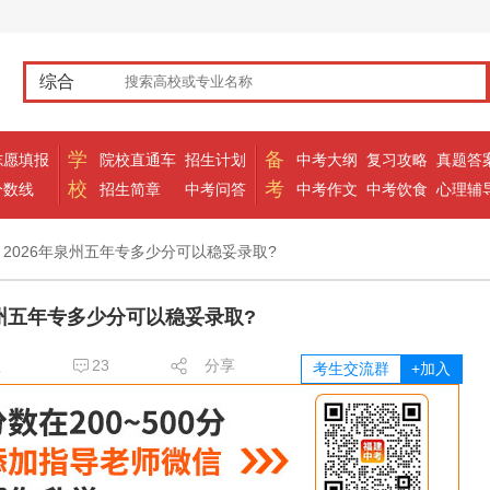
综合
学
备
志愿填报
院校直通车
招生计划
中考大纲
复习攻略
真题答
校
考
分数线
招生简章
中考问答
中考作文
中考饮食
心理辅
 2026年泉州五年专多少分可以稳妥录取?
泉州五年专多少分可以稳妥录取?
理
23
分享
考生交流群
+加入