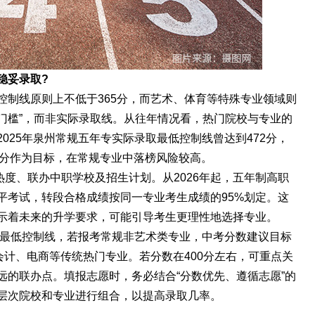
稳妥录取?
低控制线原则上不低于365分，而艺术、体育等特殊专业领域则
“门槛”，而非实际录取线。从往年情况看，热门院校与专业的
025年泉州常规五年专实际录取最低控制线曾达到472分，
65分作为目标，在常规专业中落榜风险较高。
度、联办中职学校及招生计划。从2026年起，五年制高职
平考试，转段合格成绩按同一专业考生成绩的95%划定。这
示着未来的升学要求，可能引导考生更理性地选择专业。
26年最低控制线，若报考常规非艺术类专业，中考分数建议目标
会计、电商等传统热门专业。若分数在400分左右，可重点关
远的联办点。填报志愿时，务必结合“分数优先、遵循志愿”的
层次院校和专业进行组合，以提高录取几率。