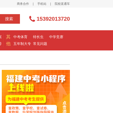
商务合作
|
手机站
|
院校直通车
15392013720
搜索
其
案
中考体育
特长生
中学竞赛
他
导
五年制大专
常见问题