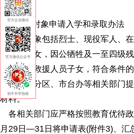
读。
官方企业微信
3.优抚对象申请入学和录取办法
优抚对象包括烈士、现役军人、在
安英模子女，因公牺牲及一至四级残
官方微信公众号
人、消防救援人员子女，符合条件的
向漳州军分区、市台办等相关部门提
初中升学指南
材料。
各相关部门应严格按照教育优待政
月29日—31日将申请表(附件3)、汇