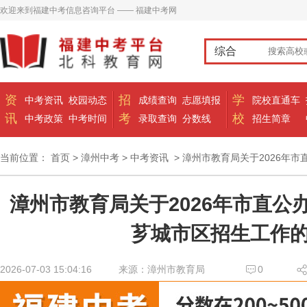
欢迎来到福建中考信息咨询平台 —— 福建中考网
综合
资
招
学
中考资讯
校园动态
成绩查询
志愿填报
院校直通车
讯
考
校
中考政策
中考时间
录取查询
分数线
招生简章
当前位置：
首页
>
漳州中考
>
中考资讯
> 漳州市教育局关于2026年
漳州市教育局关于2026年市直公
芗城市区招生工作
2026-07-03 15:04:16
来源：漳州市教育局
0