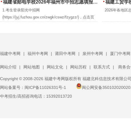
福建省邮电学校2026年福州市中招志愿填报指南
福建工贸学校2
1.考生登录阳光中招网
2026年各地区
(https://jyj.fuzhou.gov.cn/zwgk/cswz/fzygzz/)，点击页
面底部“应用系统链接”下的“中招管理系统”打开登录页
面，如下图所示。
福建中考网
|
福州中考网
|
莆田中考网
|
泉州中考网
|
厦门中考网
网站介绍
|
网站地图
|
网站文化
|
网站历程
|
联系方式
|
商务合
Copyright © 2008-2026 福建中考网版权所有 福建北科信息技术有限公
网站备案号：
闽ICP备11026331号-1
闽公网安备350102020020
中考招生/高招咨询电话：
15392013720