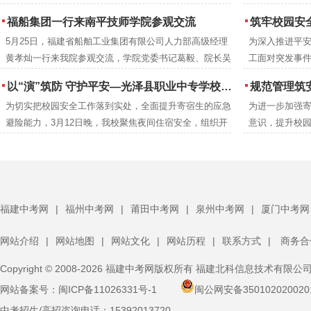
京梅，衢州市技师学院党委书记郑晓珍一行莅临南平技师
年本科专业录
福船集团一行来南平技师学院参观交流
筑牢校园安全防线 提升教职工应急
学院调研指导。南平市人民政府党组成员、副市长杨新
5月25日，福建省船舶工业集团有限公司人力部高级经理
为深入推进平
强，市人力资源和社会保障局党组成员、副局长吴邦建，
黄孝灿一行来我院参观交流，学院党委书记葛毅、院长吴
工面对突发事件
学院党委书记葛毅，院长吴瑞通等领导陪同考察。
瑞通、副院长翁建星及相关处室负责人陪同参观。
院联合延平区
以“演”筑防 守护平安—光泽县职业中专学校扎实开展夜间消防逃生演练
规范管理筑安全 凝心
高的应急救护
为切实把校园安全工作落到实处，全面提升寄宿生的应急
为进一步加强
后勤安保等关
避险能力，3月12日晚，我校聚焦夜间住宿安全，组织开
意识，提升校园
训。
展了一场实战化消防逃生演练。校领导、班主任、生管老
体寄宿生大会
师及保安人员全程跟进，与全体寄宿生共同完成了此次演
体寄宿生齐聚
练任务。
福建中考网
|
福州中考网
|
莆田中考网
|
泉州中考网
|
厦门中考网
网站介绍
|
网站地图
|
网站文化
|
网站历程
|
联系方式
|
商务合
Copyright © 2008-2026 福建中考网版权所有 福建北科信息技术有限公
网站备案号：
闽ICP备11026331号-1
闽公网安备350102020020
中考招生/高招咨询电话：
15392013720