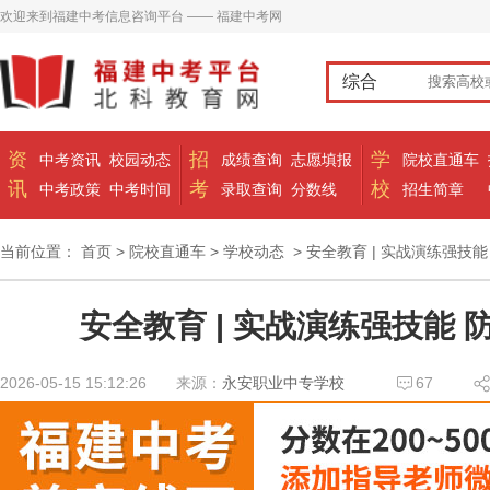
欢迎来到福建中考信息咨询平台 —— 福建中考网
综合
资
招
学
中考资讯
校园动态
成绩查询
志愿填报
院校直通车
讯
考
校
中考政策
中考时间
录取查询
分数线
招生简章
当前位置：
首页
>
院校直通车
>
学校动态
> 安全教育 | 实战演练强技
安全教育 | 实战演练强技能
2026-05-15 15:12:26
来源：
永安职业中专学校
67