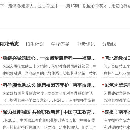
下一篇:职教追梦人，匠心育匠才——第15期｜以匠心育英才，用爱心伴
院校动态
招生计划
学校答疑
中考资讯
分数线
强链兴城筑匠心，一技圆梦启新程——福建建筑学校2026年职业教育活动周圆满落幕
闽北高级技工
为深入贯彻党的二十大精神，落实教育强国建设部署，构
闽北高级技工学
建职普融通、产教融合的职教体系，弘扬劳动光荣、技能
数控车工职业
宝贵、创造伟大的时代风尚，2026年5月，紧扣全国职教
下：
科学膳食助成长 健康校园齐守护 | 南平技师学院成功举办食品营养周知识讲座
以笔为犁深耕教改沃土 匠心育人
活动周“一技在手，一生无忧”主题与福建省“强链·兴城·圆
为做好校园营养健康宣传，提高青少年对合理膳食的认
为搭建教学经
梦”分主题，福建建筑学校举办职业教育活动周系列特色
识，增强师生科学饮食意识，5月14日，南平技师学院在
院教师在教学
活动。
2号楼阶梯教室开展食品营养周知识讲座。福建省营养协
究成果，进一
聚力技能强国 共绘职教新篇 | 中国职工教育和职业培训协会莅临南平技师学院调研指导
喜报！南平技师
会会长、注册营养师刘彦雯担任主讲人。
学院教研室组织
5月18日，中国职工教育和职业培训协会会长（中央纪委
南平技师学院
编工作。历时
驻人社部纪检组原组长）耿文清、监事长胡驰、副会长李
和过硬的技能水
成册推广交流