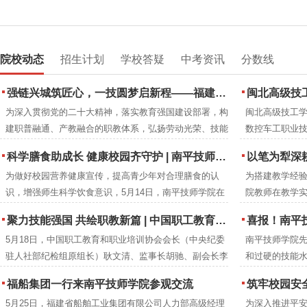
院校动态
招生计划
学校答疑
中考资讯
分数线
强链兴城筑匠心，一技圆梦启新程——福建建筑学校2026年职业教育活动周圆满落幕
闽北高级技工
为深入贯彻党的二十大精神，落实教育强国建设部署，构
闽北高级技工学
建职普融通、产教融合的职教体系，弘扬劳动光荣、技能
数控车工职业
宝贵、创造伟大的时代风尚，2026年5月，紧扣全国职教
下：
科学膳食助成长 健康校园齐守护 | 南平技师学院成功举办食品营养周知识讲座
以笔为犁深耕教改沃土 匠心育人
活动周“一技在手，一生无忧”主题与福建省“强链·兴城·圆
为做好校园营养健康宣传，提高青少年对合理膳食的认
为搭建教学经
梦”分主题，福建建筑学校举办职业教育活动周系列特色
识，增强师生科学饮食意识，5月14日，南平技师学院在
院教师在教学
活动。
2号楼阶梯教室开展食品营养周知识讲座。福建省营养协
究成果，进一
聚力技能强国 共绘职教新篇 | 中国职工教育和职业培训协会莅临南平技师学院调研指导
喜报！南平技师
会会长、注册营养师刘彦雯担任主讲人。
学院教研室组织
5月18日，中国职工教育和职业培训协会会长（中央纪委
南平技师学院
编工作。历时
驻人社部纪检组原组长）耿文清、监事长胡驰、副会长李
和过硬的技能水
成册推广交流
京梅，衢州市技师学院党委书记郑晓珍一行莅临南平技师
年本科专业录
福船集团一行来南平技师学院参观交流
筑牢校园安全防线 提升教职工应急
学院调研指导。南平市人民政府党组成员、副市长杨新
5月25日，福建省船舶工业集团有限公司人力部高级经理
为深入推进平
强，市人力资源和社会保障局党组成员、副局长吴邦建，