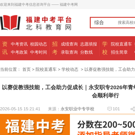
欢迎来到福建中考信息咨询平台 —— 福建中考网
综合
资
招
学
中考资讯
校园动态
成绩查询
志愿填报
院校直通车
讯
考
校
中考政策
中考时间
录取查询
分数线
招生简章
当前位置：
首页
>
院校直通车
>
学校动态
> 以赛促教强技能，工会助力
以赛促教强技能，工会助力促成长｜永安职专2026年
会顺利举行
2026-05-15 15:21:41
来源：
永安职业中专学校
101