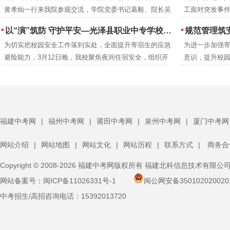
黄孝灿一行来我院参观交流，学院党委书记葛毅、院长吴
工面对突发事件
学院党委书记葛毅，院长吴瑞通等领导陪同考察。
瑞通、副院长翁建星及相关处室负责人陪同参观。
院联合延平区
以“演”筑防 守护平安—光泽县职业中专学校扎实开展夜间消防逃生演练
规范管理筑安全 凝心
高的应急救护
为切实把校园安全工作落到实处，全面提升寄宿生的应急
为进一步加强
后勤安保等关
避险能力，3月12日晚，我校聚焦夜间住宿安全，组织开
意识，提升校园
训。
展了一场实战化消防逃生演练。校领导、班主任、生管老
体寄宿生大会
师及保安人员全程跟进，与全体寄宿生共同完成了此次演
体寄宿生齐聚
练任务。
福建中考网
|
福州中考网
|
莆田中考网
|
泉州中考网
|
厦门中考网
网站介绍
|
网站地图
|
网站文化
|
网站历程
|
联系方式
|
商务合
Copyright © 2008-2026 福建中考网版权所有 福建北科信息技术有限公
网站备案号：
闽ICP备11026331号-1
闽公网安备350102020020
中考招生/高招咨询电话：
15392013720