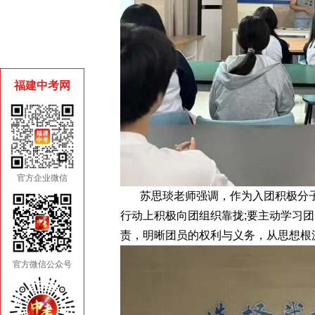
福建中考网
官方企业微信
苏思琰老师强调，作为入团积极分
行动上积极向团组织靠拢;要主动学习
责，明晰团员的权利与义务，从思想根
官方微信公众号