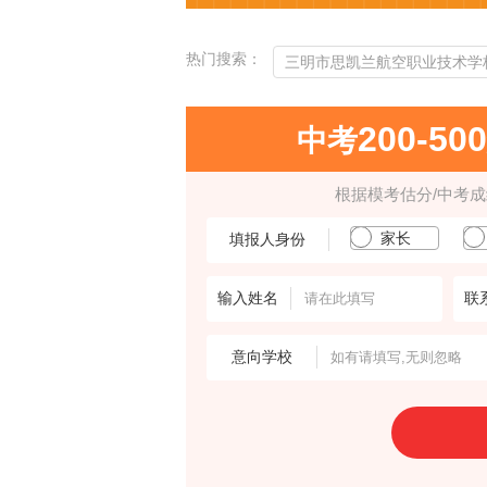
热门搜索：
三明市思凯兰航空职业技术学
200-50
中考
根据模考估分/中考
家长
填报人身份
输入姓名
联
意向学校