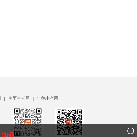
网
|
南平中考网
|
宁德中考网
×
1沟通