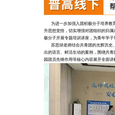
为进一步加强入团积极分子培养教
升思想觉悟，切实增强对团组织的归属
极分子开展专题培训讲座，为青年学子
苏思琰老师结合共青团的光辉历史
出的语言、鲜活生动的案例，围绕共青
园团员先锋作用等核心内容展开全面讲