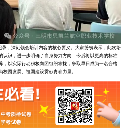
记录，深刻领会培训内容的核心要义。大家纷纷表示，此次培
的认识，进一步明确了自身努力方向，今后将以更高的标准
养，以实际行动积极向团组织靠拢，争取早日成为一名合格
为校园发展、祖国建设贡献青春力量。