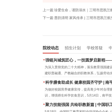
上一篇:珍爱生命，谨防溺水｜三明市思凯兰
下一篇:墨韵清明 家风传承 | 三明市思凯
院校动态
招生计划
学校答疑
强链兴城筑匠心，一技圆梦启新程——福建建筑学校2026年职业教育活动
为深入贯彻党的二十大精神，落实教育强国建
建职普融通、产教融合的职教体系，弘扬劳动
宝贵、创造伟大的时代风尚，2026年5月，紧
科学膳食助成长 健康校园齐守护 | 南平技师学院成功举办食品营养
活动周“一技在手，一生无忧”主题与福建省“强链
为做好校园营养健康宣传，提高青少年对合理
梦”分主题，福建建筑学校举办职业教育活动周
识，增强师生科学饮食意识，5月14日，南平
活动。
2号楼阶梯教室开展食品营养周知识讲座。福建
聚力技能强国 共绘职教新篇 | 中国职工教育和职业培训协会莅临南平技师学
会会长、注册营养师刘彦雯担任主讲人。
5月18日，中国职工教育和职业培训协会会长