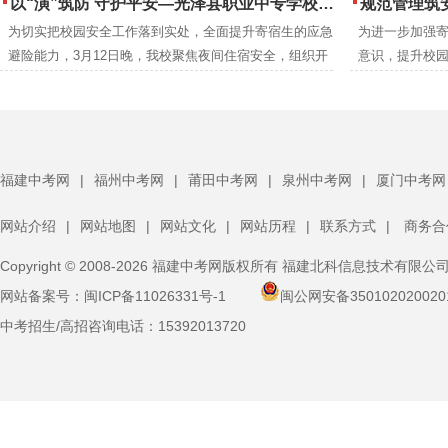
以“演”筑防 守护平安—光泽县职业中专学校扎实开展夜间消防逃生演练
规范管理筑安全 凝心
高的应急救护
为切实把校园安全工作落到实处，全面提升寄宿生的应急
为进一步加强
后勤安保等关
避险能力，3月12日晚，我校聚焦夜间住宿安全，组织开
意识，提升校园
训。
展了一场实战化消防逃生演练。校领导、班主任、生管老
体寄宿生大会
师及保安人员全程跟进，与全体寄宿生共同完成了此次演
体寄宿生齐聚
练任务。
福建中考网
|
福州中考网
|
莆田中考网
|
泉州中考网
|
厦门中考网
网站介绍
|
网站地图
|
网站文化
|
网站历程
|
联系方式
|
商务合
Copyright © 2008-2026 福建中考网版权所有 福建北科信息技术有限公
网站备案号：
闽ICP备11026331号-1
闽公网安备350102020020
中考招生/高招咨询电话：
15392013720