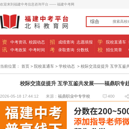
欢迎来到福建中考信息咨询平台 —— 福建中考网
综合
资
招
学
中考资讯
校园动态
成绩查询
志愿填报
院校直通车
讯
考
校
中考政策
中考时间
录取查询
分数线
招生简章
当前位置：
首页
>
院校直通车
>
学校动态
> 校际交流促提升 互学互
校际交流促提升 互学互鉴共发展——福鼎职专
2026-05-18 17:44:12
来源：
福鼎职业中专学校
400