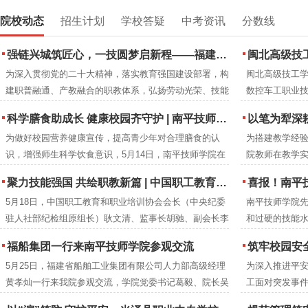
院校动态
招生计划
学校答疑
中考资讯
分数线
强链兴城筑匠心，一技圆梦启新程——福建建筑学校2026年职业教育活动周圆满落幕
闽北高级技工
为深入贯彻党的二十大精神，落实教育强国建设部署，构
闽北高级技工学
建职普融通、产教融合的职教体系，弘扬劳动光荣、技能
数控车工职业
宝贵、创造伟大的时代风尚，2026年5月，紧扣全国职教
下：
科学膳食助成长 健康校园齐守护 | 南平技师学院成功举办食品营养周知识讲座
以笔为犁深耕教改沃土 匠心育人
活动周“一技在手，一生无忧”主题与福建省“强链·兴城·圆
为做好校园营养健康宣传，提高青少年对合理膳食的认
为搭建教学经
梦”分主题，福建建筑学校举办职业教育活动周系列特色
识，增强师生科学饮食意识，5月14日，南平技师学院在
院教师在教学
活动。
2号楼阶梯教室开展食品营养周知识讲座。福建省营养协
究成果，进一
聚力技能强国 共绘职教新篇 | 中国职工教育和职业培训协会莅临南平技师学院调研指导
喜报！南平技师
会会长、注册营养师刘彦雯担任主讲人。
学院教研室组织
5月18日，中国职工教育和职业培训协会会长（中央纪委
南平技师学院
编工作。历时
驻人社部纪检组原组长）耿文清、监事长胡驰、副会长李
和过硬的技能水
成册推广交流
京梅，衢州市技师学院党委书记郑晓珍一行莅临南平技师
年本科专业录
福船集团一行来南平技师学院参观交流
筑牢校园安全防线 提升教职工应急
学院调研指导。南平市人民政府党组成员、副市长杨新
5月25日，福建省船舶工业集团有限公司人力部高级经理
为深入推进平
强，市人力资源和社会保障局党组成员、副局长吴邦建，
黄孝灿一行来我院参观交流，学院党委书记葛毅、院长吴
工面对突发事件
学院党委书记葛毅，院长吴瑞通等领导陪同考察。
瑞通、副院长翁建星及相关处室负责人陪同参观。
院联合延平区