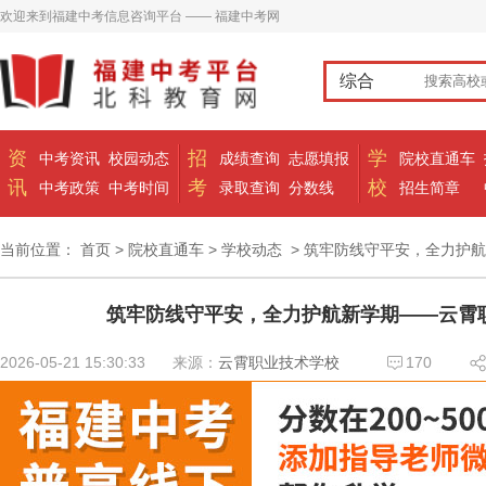
欢迎来到福建中考信息咨询平台 —— 福建中考网
综合
资
招
学
中考资讯
校园动态
成绩查询
志愿填报
院校直通车
讯
考
校
中考政策
中考时间
录取查询
分数线
招生简章
当前位置：
首页
>
院校直通车
>
学校动态
> 筑牢防线守平安，全力护
筑牢防线守平安，全力护航新学期——云霄
2026-05-21 15:30:33
来源：
云霄职业技术学校
170