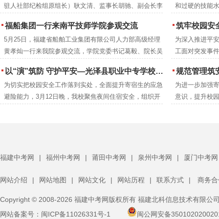
驻人社部纪检组原组长）耿文清、监事长胡驰、副会长李
和过硬的技能水
成册推广交流
京梅，衢州市技师学院党委书记郑晓珍一行莅临南平技师
年本科专业录
福船集团一行来南平技师学院参观交流
筑牢校园安全防线 提升教职工应急
学院调研指导。南平市人民政府党组成员、副市长杨新
5月25日，福建省船舶工业集团有限公司人力部高级经理
为深入推进平
强，市人力资源和社会保障局党组成员、副局长吴邦建，
黄孝灿一行来我院参观交流，学院党委书记葛毅、院长吴
工面对突发事件
学院党委书记葛毅，院长吴瑞通等领导陪同考察。
瑞通、副院长翁建星及相关处室负责人陪同参观。
院联合延平区
以“演”筑防 守护平安—光泽县职业中专学校扎实开展夜间消防逃生演练
规范管理筑安全 凝心
高的应急救护
为切实把校园安全工作落到实处，全面提升寄宿生的应急
为进一步加强
后勤安保等关
避险能力，3月12日晚，我校聚焦夜间住宿安全，组织开
意识，提升校园
训。
展了一场实战化消防逃生演练。校领导、班主任、生管老
体寄宿生大会
师及保安人员全程跟进，与全体寄宿生共同完成了此次演
体寄宿生齐聚
练任务。
福建中考网
|
福州中考网
|
莆田中考网
|
泉州中考网
|
厦门中考网
网站介绍
|
网站地图
|
网站文化
|
网站历程
|
联系方式
|
商务合
Copyright © 2008-2026 福建中考网版权所有 福建北科信息技术有限公
网站备案号：
闽ICP备11026331号-1
闽公网安备350102020020