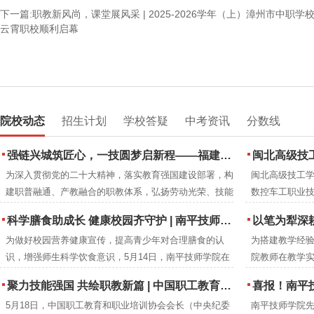
下一篇:职教新风尚，课堂展风采 | 2025-2026学年（上）漳州市中职
云霄职校顺利启幕
院校动态
招生计划
学校答疑
中考资讯
分数线
强链兴城筑匠心，一技圆梦启新程——福建建筑学校2026年职业教育活动周圆满落幕
闽北高级技工
为深入贯彻党的二十大精神，落实教育强国建设部署，构
闽北高级技工学
建职普融通、产教融合的职教体系，弘扬劳动光荣、技能
数控车工职业
宝贵、创造伟大的时代风尚，2026年5月，紧扣全国职教
下：
科学膳食助成长 健康校园齐守护 | 南平技师学院成功举办食品营养周知识讲座
以笔为犁深耕教改沃土 匠心育人
活动周“一技在手，一生无忧”主题与福建省“强链·兴城·圆
为做好校园营养健康宣传，提高青少年对合理膳食的认
为搭建教学经
梦”分主题，福建建筑学校举办职业教育活动周系列特色
识，增强师生科学饮食意识，5月14日，南平技师学院在
院教师在教学
活动。
2号楼阶梯教室开展食品营养周知识讲座。福建省营养协
究成果，进一
聚力技能强国 共绘职教新篇 | 中国职工教育和职业培训协会莅临南平技师学院调研指导
喜报！南平技师
会会长、注册营养师刘彦雯担任主讲人。
学院教研室组织
5月18日，中国职工教育和职业培训协会会长（中央纪委
南平技师学院
编工作。历时