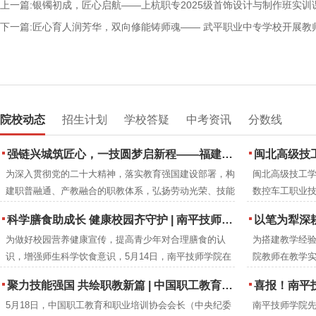
上一篇:银镯初成，匠心启航——上杭职专2025级首饰设计与制作班实训
下一篇:匠心育人润芳华，双向修能铸师魂—— 武平职业中专学校开展教
院校动态
招生计划
学校答疑
中考资讯
分数线
强链兴城筑匠心，一技圆梦启新程——福建建筑学校2026年职业教育活动周圆满落幕
闽北高级技工
为深入贯彻党的二十大精神，落实教育强国建设部署，构
闽北高级技工学
建职普融通、产教融合的职教体系，弘扬劳动光荣、技能
数控车工职业
宝贵、创造伟大的时代风尚，2026年5月，紧扣全国职教
下：
科学膳食助成长 健康校园齐守护 | 南平技师学院成功举办食品营养周知识讲座
以笔为犁深耕教改沃土 匠心育人
活动周“一技在手，一生无忧”主题与福建省“强链·兴城·圆
为做好校园营养健康宣传，提高青少年对合理膳食的认
为搭建教学经
梦”分主题，福建建筑学校举办职业教育活动周系列特色
识，增强师生科学饮食意识，5月14日，南平技师学院在
院教师在教学
活动。
2号楼阶梯教室开展食品营养周知识讲座。福建省营养协
究成果，进一
聚力技能强国 共绘职教新篇 | 中国职工教育和职业培训协会莅临南平技师学院调研指导
喜报！南平技师
会会长、注册营养师刘彦雯担任主讲人。
学院教研室组织
5月18日，中国职工教育和职业培训协会会长（中央纪委
南平技师学院
编工作。历时