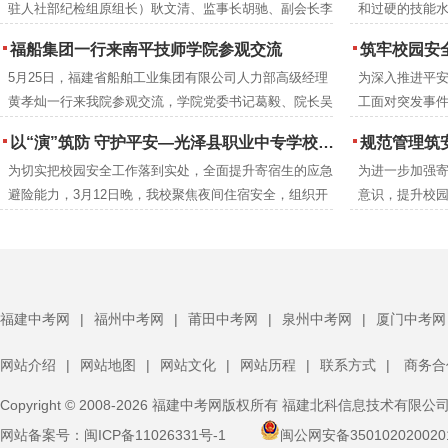
驻人社部纪检组原组长）耿文清、监事长胡驰、副会长李
和过硬的技能水
成册推广交流
京梅，衢州市技师学院党委书记郑晓珍一行莅临南平技师
年本科专业录
福船集团一行来南平技师学院参观交流
筑牢校园安全防线 提升教职工应急
学院调研指导。南平市人民政府党组成员、副市长杨新
5月25日，福建省船舶工业集团有限公司人力部高级经理
为深入推进平
强，市人力资源和社会保障局党组成员、副局长吴邦建，
黄孝灿一行来我院参观交流，学院党委书记葛毅、院长吴
工面对突发事件
学院党委书记葛毅，院长吴瑞通等领导陪同考察。
瑞通、副院长翁建星及相关处室负责人陪同参观。
院联合延平区
以“演”筑防 守护平安—光泽县职业中专学校扎实开展夜间消防逃生演练
规范管理筑安全 凝心
高的应急救护
为切实把校园安全工作落到实处，全面提升寄宿生的应急
为进一步加强
后勤安保等关
避险能力，3月12日晚，我校聚焦夜间住宿安全，组织开
意识，提升校园
训。
展了一场实战化消防逃生演练。校领导、班主任、生管老
体寄宿生大会
师及保安人员全程跟进，与全体寄宿生共同完成了此次演
体寄宿生齐聚
练任务。
福建中考网
|
福州中考网
|
莆田中考网
|
泉州中考网
|
厦门中考网
网站介绍
|
网站地图
|
网站文化
|
网站历程
|
联系方式
|
商务合
Copyright © 2008-2026 福建中考网版权所有 福建北科信息技术有限公
网站备案号：
闽ICP备11026331号-1
闽公网安备350102020020