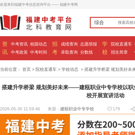
欢迎来到福建中考信息咨询平台 —— 福建中考网
综合
资
招
学
中考资讯
校园动态
成绩查询
志愿填报
院校直通车
讯
考
校
中考政策
中考时间
录取查询
分数线
招生简章
当前位置：
首页
>
院校直通车
>
学校动态
> 搭建升学桥梁 规划美好
搭建升学桥梁 规划美好未来——建瓯职业中专学校以职
校开展宣讲活动
2026-05-30 11:59:46
来源：
建瓯职业中专学校
179