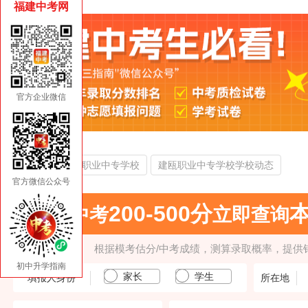
福建中考网
官方企业微信
热门搜索：
建瓯职业中专学校
建瓯职业中专学校学校动态
官方微信公众号
200-500分
中考
立即查询
根据模考估分/中考成绩，测算录取概率，提供
初中升学指南
家长
学生
填报人身份
所在地