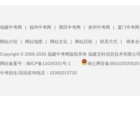
师及保安人员全程跟进，与全体寄宿生共同完成了此次演
体寄宿生齐聚
练任务。
福建中考网
|
福州中考网
|
莆田中考网
|
泉州中考网
|
厦门中考网
网站介绍
|
网站地图
|
网站文化
|
网站历程
|
联系方式
|
商务合
Copyright © 2008-2026 福建中考网版权所有 福建北科信息技术有限公
网站备案号：
闽ICP备11026331号-1
闽公网安备350102020020
中考招生/高招咨询电话：
15392013720