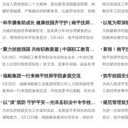
为深入贯彻党的二十大精神，落实教育强国建设部署，构
闽北高级技工学
建职普融通、产教融合的职教体系，弘扬劳动光荣、技能
数控车工职业
宝贵、创造伟大的时代风尚，2026年5月，紧扣全国职教
下：
科学膳食助成长 健康校园齐守护 | 南平技师学院成功举办食品营养周知识讲座
以笔为犁深耕教改沃土 匠心育人
活动周“一技在手，一生无忧”主题与福建省“强链·兴城·圆
为做好校园营养健康宣传，提高青少年对合理膳食的认
为搭建教学经
梦”分主题，福建建筑学校举办职业教育活动周系列特色
识，增强师生科学饮食意识，5月14日，南平技师学院在
院教师在教学
活动。
2号楼阶梯教室开展食品营养周知识讲座。福建省营养协
究成果，进一
聚力技能强国 共绘职教新篇 | 中国职工教育和职业培训协会莅临南平技师学院调研指导
喜报！南平技师
会会长、注册营养师刘彦雯担任主讲人。
学院教研室组织
5月18日，中国职工教育和职业培训协会会长（中央纪委
南平技师学院
编工作。历时
驻人社部纪检组原组长）耿文清、监事长胡驰、副会长李
和过硬的技能水
成册推广交流
京梅，衢州市技师学院党委书记郑晓珍一行莅临南平技师
年本科专业录
福船集团一行来南平技师学院参观交流
筑牢校园安全防线 提升教职工应急
学院调研指导。南平市人民政府党组成员、副市长杨新
5月25日，福建省船舶工业集团有限公司人力部高级经理
为深入推进平
强，市人力资源和社会保障局党组成员、副局长吴邦建，
黄孝灿一行来我院参观交流，学院党委书记葛毅、院长吴
工面对突发事件
学院党委书记葛毅，院长吴瑞通等领导陪同考察。
瑞通、副院长翁建星及相关处室负责人陪同参观。
院联合延平区
以“演”筑防 守护平安—光泽县职业中专学校扎实开展夜间消防逃生演练
规范管理筑安全 凝心
高的应急救护
为切实把校园安全工作落到实处，全面提升寄宿生的应急
为进一步加强
后勤安保等关
避险能力，3月12日晚，我校聚焦夜间住宿安全，组织开
意识，提升校园
训。
展了一场实战化消防逃生演练。校领导、班主任、生管老
体寄宿生大会