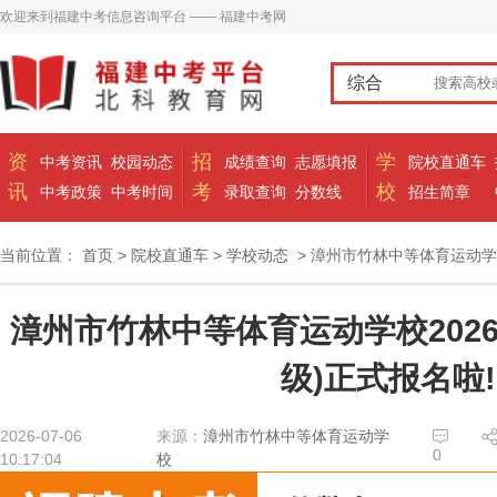
欢迎来到福建中考信息咨询平台 —— 福建中考网
综合
资
招
学
中考资讯
校园动态
成绩查询
志愿填报
院校直通车
讯
考
校
中考政策
中考时间
录取查询
分数线
招生简章
当前位置：
首页
>
院校直通车
>
学校动态
> 漳州市竹林中等体育运动学校
漳州市竹林中等体育运动学校202
级)正式报名啦!
2026-07-06
来源：
漳州市竹林中等体育运动学
0
10:17:04
校