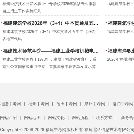
福州经济技术开发区职业中专学校2026年紧缺专业推荐
福建建筑学校2
自主招生工作实施细则
福建建筑学校2026年（3+4）中本贯通及五年专（3+2）各地市代码
福建建筑学校
福建建筑学校2026年（3+4）中本贯通及五年专（3+2）
福建建筑学校2
各地市代码
福建技术师范学院——福建工业学校机械电子工程专业中职本科“3+4”贯通培养招生
福建海洋职业技术
福建工业学校创办于1978年，隶属于福建省教育厅，系
2026年福州
首批公立国家级重点中专、首批国家中职改革发展示范
校、全国职业教育先进单位、全国教育系统先进集体、第
八届黄炎培职业教育优秀学校、福建省”双高”校等。
福建中考网
|
福州中考网
|
莆田中考网
|
泉州中考网
|
厦门中考网
网站介绍
|
网站地图
|
网站文化
|
网站历程
|
联系方式
|
商务合
Copyright © 2008-2026 福建中考网版权所有 福建北科信息技术有限公