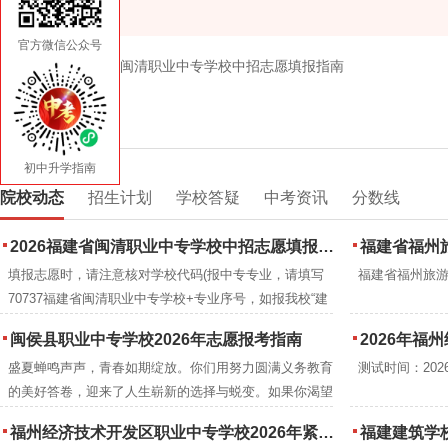
官方微信公众号
上一篇:2026福建省闽清职业中专学校中招志愿填报指南
初中升学指南
院校动态
招生计划
学校答疑
中考资讯
分数线
2026福建省闽清职业中专学校中招志愿填报指南
福建省福州旅
填报志愿时，请注意核对学校代码(报中专专业，请填写
福建省福州旅
70737福建省闽清职业中专学校+专业序号，如报我校“建
筑工程施工”专业序号为1，填写7073701;(报读我校五年
闽侯县职业中专学校2026年志愿报考指南
2026年福州经
大专专业，请填写与我校联办的高校学校代码及学校+我
盛夏蝉鸣声声，青春如期绽放。你们用努力圆满义务教育
测试时间：2026年
校的联办的专业对应的专业序号(代码)及名称。
的美好答卷，迎来了人生崭新的选择与蜕变。如果你渴望
练就过硬本领、掌握一技之长，那么闽侯县职业中专学
福州经济技术开发区职业中专学校2026年紧缺专业推荐自主招生工作实施细则
福建建筑学校
校，便是你的理想之选、圆梦之地。