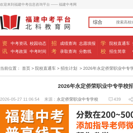
欢迎来到福建中考信息咨询平台 —— 福建中考网
综合
资
招
学
中考资讯
校园动态
成绩查询
志愿填报
院校直通车
讯
考
校
中考政策
中考时间
录取查询
分数线
招生简章
当前位置：
首页
>
院校直通车
>
招生计划
> 2026年永定侨荣职业中专
2026年永定侨荣职业中专学校
2026-05-27 11:06:54
来源：
永定侨荣职业中专学校
439