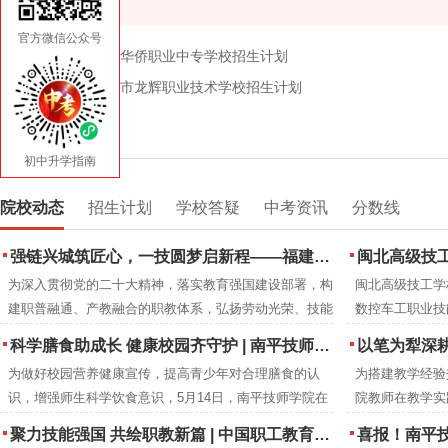
官方微信公众号
上一篇:2026年龙岩华侨职业中专学校招生计划
下一篇:2026年龙岩市龙辉职业技术学校招生计划
初中升学指南
院校动态
招生计划
学校答疑
中考资讯
分数线
强链兴城筑匠心，一技圆梦启新程——福建建筑学校2026年职业教育活动周圆满落幕
闽北高级技工
为深入贯彻党的二十大精神，落实教育强国建设部署，构
闽北高级技工学
建职普融通、产教融合的职教体系，弘扬劳动光荣、技能
数控车工职业技
宝贵、创造伟大的时代风尚，2026年5月，紧扣全国职教
下：
科学膳食助成长 健康校园齐守护 | 南平技师学院成功举办食品营养周知识讲座
以笔为犁深耕教改沃土 匠心育人
活动周“一技在手，一生无忧”主题与福建省“强链·兴城·圆
为做好校园营养健康宣传，提高青少年对合理膳食的认
为搭建教学经验
梦”分主题，福建建筑学校举办职业教育活动周系列特色
识，增强师生科学饮食意识，5月14日，南平技师学院在
院教师在教学实
活动。
2号楼阶梯教室开展食品营养周知识讲座。福建省营养协
究成果，进一步
聚力技能强国 共绘职教新篇 | 中国职工教育和职业培训协会莅临南平技师学院调研指导
喜报！南平技师
会会长、注册营养师刘彦雯担任主讲人。
学院教研室组织开