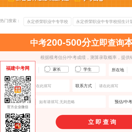
热门搜索：
永定侨荣职业中专学校
永定侨荣职业中专学校招生计
200-500分
中考
立即查询
根据模考估分/中考成绩，测算录取概率，提供
福建中考网
家长
学生
填报人身份
所在地
输入姓名
联系方式
意向学校
预估/中
官方企业微信