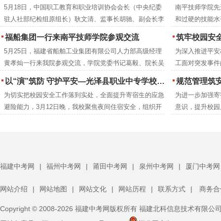
5月18日，中国职工教育和职业培训协会会长（中央纪委
南平技师学院先
编工作。历时半
驻人社部纪检组原组长）耿文清、监事长胡驰、副会长李
和过硬的技能水
成册推广交流。
京梅，衢州市技师学院党委书记郑晓珍一行莅临南平技师
年本科专业录取
福船集团一行来南平技师学院参观交流
筑牢校园安全防线 提升教职工应急
学院调研指导。南平市人民政府党组成员、副市长杨新
5月25日，福建省船舶工业集团有限公司人力部高级经理
为深入推进平安
强，市人力资源和社会保障局党组成员、副局长吴邦建，
黄孝灿一行来我院参观交流，学院党委书记葛毅、院长吴
工面对突发事件
学院党委书记葛毅，院长吴瑞通等领导陪同考察。
瑞通、副院长翁建星及相关处室负责人陪同参观。
院联合延平区红
以“演”筑防 守护平安—光泽县职业中专学校扎实开展夜间消防逃生演练
规范管理筑安全 凝心
高的应急救护技
为切实把校园安全工作落到实处，全面提升寄宿生的应急
为进一步加强寄
后勤安保等关键
避险能力，3月12日晚，我校聚焦夜间住宿安全，组织开
意识，提升校园
训。
展了一场实战化消防逃生演练。校领导、班主任、生管老
体寄宿生大会隆
师及保安人员全程跟进，与全体寄宿生共同完成了此次演
体寄宿生齐聚一
练任务。
福建中考网
|
福州中考网
|
莆田中考网
|
泉州中考网
|
厦门中考网
网站介绍
|
网站地图
|
网站文化
|
网站历程
|
联系方式
|
商务合
Copyright © 2008-2026 福建中考网版权所有 福建北科信息技术有限公