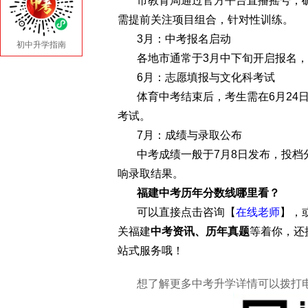
市教育局通过官方平台直播摇号，确
需提前关注项目组合，针对性训练。
3月：中考报名启动
初中升学指南
各地市通常于3月中下旬开启报名，
6月：志愿填报与文化科考试
体育中考结束后，考生需在6月24日
考试。
7月：成绩与录取公布
中考成绩一般于7月8日发布，投档
响录取结果。
福建中考历年分数线哪里看？
可以直接点击咨询【
在线老师
】，
关福建
中考资讯、历年真题
等着你，还
站式服务哦！
想了解更多中考升学详情可以拨打电话