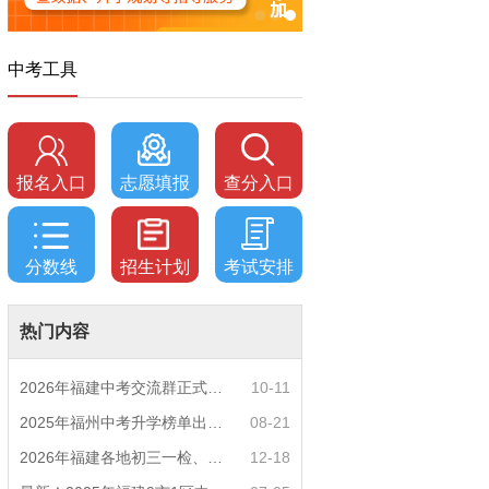
中考工具
报名入口
志愿填报
查分入口
分数线
招生计划
考试安排
热门内容
2026年福建中考交流群正式开启！一起筑梦中考
10-11
2025年福州中考升学榜单出炉！一三附/老九所上
08-21
2026年福建各地初三一检、期末质检时间公布！
12-18