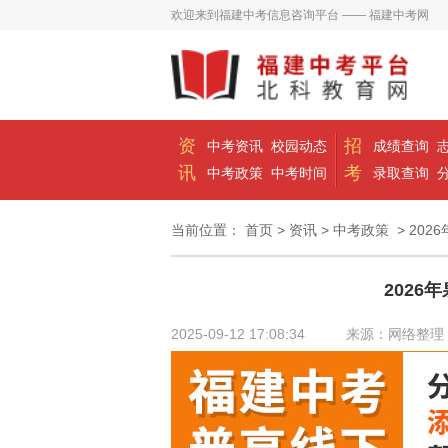
欢迎来到福建中考信息咨询平台 —— 福建中考网
资
招
中考资讯
校园动态
成绩查询
讯
考
中考政策
中考时间
录取查询
当前位置：
首页
>
资讯
>
中考政策
> 20
202
2025-09-12 17:08:34
来源：网络整理