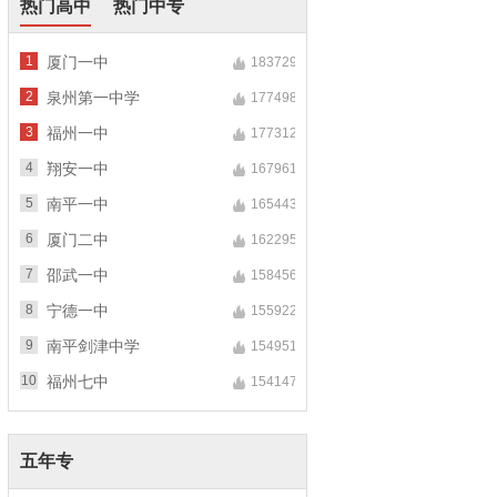
热门高中
热门中专
1
厦门一中
183729
2
泉州第一中学
177498
3
福州一中
177312
4
翔安一中
167961
5
南平一中
165443
6
厦门二中
162295
7
邵武一中
158456
8
宁德一中
155922
9
南平剑津中学
154951
10
福州七中
154147
五年专