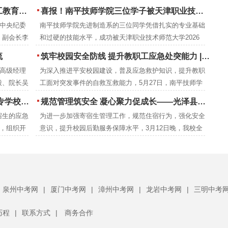
省营养协
究成果，进一步激发全体教职工的教科研热情，南平技师
院调研指导
喜报！南平技师学院三位学子被天津职业技术师范大学录取
学院教研室组织开展了2023—2025年度教学论文评审汇
（中央纪委
南平技师学院先进制造系的三位同学凭借扎实的专业基础
编工作。历时半年，现完成论文评审推优，并已正式刊印
、副会长李
和过硬的技能水平，成功被天津职业技术师范大学2026
成册推广交流。
临南平技师
年本科专业录取。
流
筑牢校园安全防线 提升教职工应急处突能力 | 南平技师学院携手区红十字会开展应急救护培训 二十余名教职工持证“上岗”
市长杨新
部高级经理
为深入推进平安校园建设，普及应急救护知识，提升教职
长吴邦建，
毅、院长吴
工面对突发事件的自救互救能力，5月27日，南平技师学
察。
观。
院联合延平区红十字会成功举办了一场针对性强、实操性
防逃生演练
规范管理筑安全 凝心聚力促成长——光泽县职业中专学校寄宿生大会顺利召开
高的应急救护技能培训与取证考核。学院各系部、行政及
宿生的应急
为进一步加强寄宿生管理工作，规范住宿行为，强化安全
后勤安保等关键岗位的二十余位教职工积极参与了此次培
全，组织开
意识，提升校园后勤服务保障水平，3月12日晚，我校全
训。
任、生管老
体寄宿生大会隆重召开。校领导、班主任、生管老师及全
成了此次演
体寄宿生齐聚一堂，共话成长，共筑安全。
泉州中考网
|
厦门中考网
|
漳州中考网
|
龙岩中考网
|
三明中考
历程
|
联系方式
|
商务合作