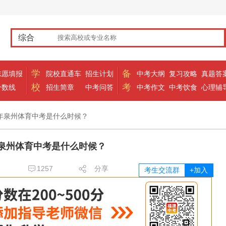
综合
学
备
志愿填报
院校直通车
招生计划
中考大纲
复习攻略
真题答
校
考
分数线
招生简章
中考问答
中考作文
中考饮食
心理辅
26年泉州体育中考是什么时候？
6年泉州体育中考是什么时候？
1257
分享
考生交流群
+加入