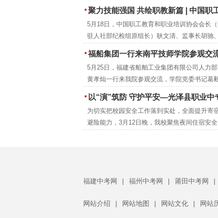
2号楼阶梯教室开展食品营养周知识讲座。福建
聚力技能强国 共绘职教新篇 | 中国职工教育和职业培训协会莅临南平技师学
会会长、注册营养师刘彦雯担任主讲人。
5月18日，中国职工教育和职业培训协会会长
驻人社部纪检组原组长）耿文清、监事长胡驰
京梅，衢州市技师学院党委书记郑晓珍一行莅
福船集团一行来南平技师学院参观交
学院调研指导。南平市人民政府党组成员、副
5月25日，福建省船舶工业集团有限公司人力
强，市人力资源和社会保障局党组成员、副局
黄孝灿一行来我院参观交流，学院党委书记葛
学院党委书记葛毅，院长吴瑞通等领导陪同考
瑞通、副院长翁建星及相关处室负责人陪同参
以“演”筑防 守护平安—光泽县职业中专学校扎实开展夜间消
为切实把校园安全工作落到实处，全面提升寄
避险能力，3月12日晚，我校聚焦夜间住宿安
展了一场实战化消防逃生演练。校领导、班主
师及保安人员全程跟进，与全体寄宿生共同完
练任务。
福建中考网
|
福州中考网
|
莆田中考网
|
网站介绍
|
网站地图
|
网站文化
|
网站