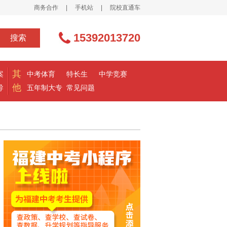
商务合作
|
手机站
|
院校直通车
15392013720
搜索
其
案
中考体育
特长生
中学竞赛
他
导
五年制大专
常见问题