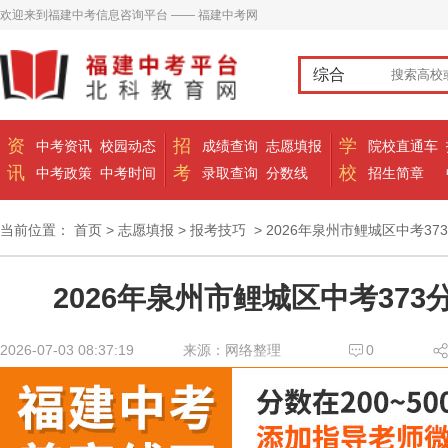
欢迎来到福建中考信息咨询平台 —— 福建中考网
综合
资
招
学
中考资讯
校园动态
成绩查询
志愿填报
院校直通车
讯
考
校
中考政策
中考时间
录取查询
分数线
招生简章
当前位置：
首页
>
志愿填报
>
报考技巧
> 2026年泉州市鲤城区中考37
2026年泉州市鲤城区中考37
2026-07-03 08:37:19
来源：网络整理
0