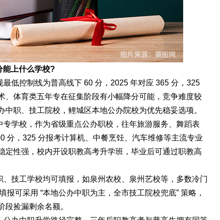
5分能上什么学校?
控制线为普高线下 60 分，2025 年对应 365 分，325
术、体育类五年专在征集阶段有小幅降分可能，竞争难度较
办中职、技工院校，鲤城区本地公办院校为优先稳妥选项。
中专学校，作为省级重点公办职校，往年旅游服务、舞蹈表
0 分，325 分报考计算机、中餐烹饪、汽车维修等主流专业
稳定性强，校内开设职教高考升学班，毕业后可通过职教高
职、技工学校均可填报，如泉州农校、泉州艺校等，多数冷门
愿填报可采用 “本地公办中职为主，全市技工院校兜底” 策略，
阶段捡漏剩余名额。