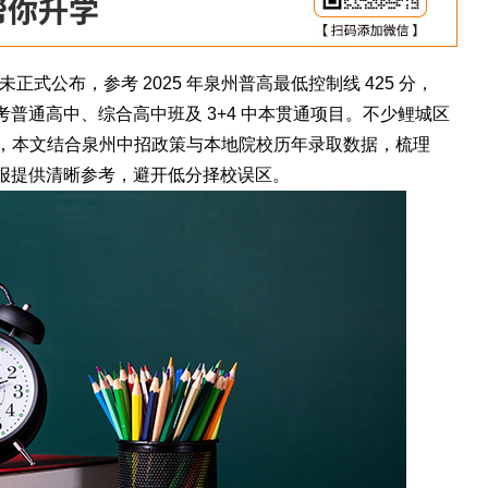
未正式公布，参考 2025 年泉州普高最低控制线 425 分，
考普通高中、综合高中班及 3+4 中本贯通项目。不少鲤城区
，本文结合泉州中招政策与本地院校历年录取数据，梳理
填报提供清晰参考，避开低分择校误区。