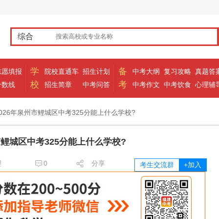
综合
学
备
志愿填报
院校直通车
招生计划
中考大纲
复习攻略
真题答
校
考
分数线
招生简章
中考问答
中考作文
中考饮食
心理辅
2026年泉州市鲤城区中考325分能上什么学校?
市鲤城区中考325分能上什么学校?
理
0
分享
考生交流群
+加入