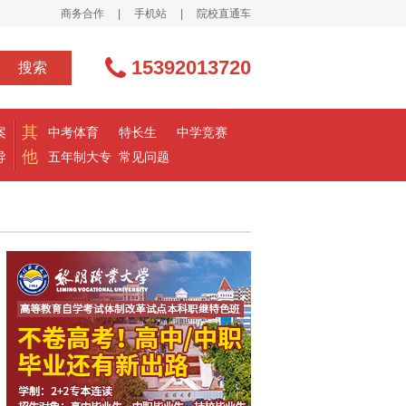
商务合作
|
手机站
|
院校直通车
15392013720
搜索
其
案
中考体育
特长生
中学竞赛
他
导
五年制大专
常见问题