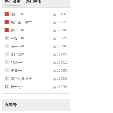
热门高中
热门中专
1
厦门一中
184566
2
泉州第一中学
178650
3
福州一中
178301
4
翔安一中
168622
5
南平一中
166064
6
厦门二中
162933
7
邵武一中
159012
8
宁德一中
156657
9
南平剑津中学
155506
10
福州七中
154795
五年专