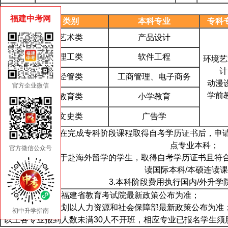
福建中考网
班制
类别
本科专业
专科
艺术类
产品设计
理工类
软件工程
环境艺
专本贯
计
经管类
工商管理、电子商务
通
动漫
官方企业微信
学前
教育类
小学教育
文史类
广告学
1.学生在完成专科阶段课程取得自考学历证书后，申
点专业本科；
官方微信公众号
备注
2.有志于赴海外留学的学生，取得自考学历证书且符
读国际本科/本硕连读
3.本科阶段费用执行国内/外升学
*以上专业名称以福建省教育考试院最新政策公布为准；
*资格证书考试计划以人力资源和社会保障部最新政策公布为准
初中升学指南
*以上各专业报到人数未满30人不开班，相应专业已报名学生须