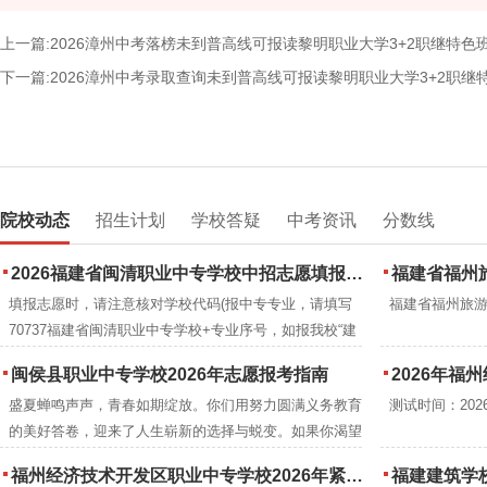
上一篇:2026漳州中考落榜未到普高线可报读黎明职业大学3+2职继特色
下一篇:2026漳州中考录取查询未到普高线可报读黎明职业大学3+2职继
院校动态
招生计划
学校答疑
中考资讯
分数线
2026福建省闽清职业中专学校中招志愿填报指南
福建省福州旅
填报志愿时，请注意核对学校代码(报中专专业，请填写
福建省福州旅
70737福建省闽清职业中专学校+专业序号，如报我校“建
筑工程施工”专业序号为1，填写7073701;(报读我校五年
闽侯县职业中专学校2026年志愿报考指南
2026年福州经
大专专业，请填写与我校联办的高校学校代码及学校+我
盛夏蝉鸣声声，青春如期绽放。你们用努力圆满义务教育
测试时间：2026年
校的联办的专业对应的专业序号(代码)及名称。
的美好答卷，迎来了人生崭新的选择与蜕变。如果你渴望
练就过硬本领、掌握一技之长，那么闽侯县职业中专学
福州经济技术开发区职业中专学校2026年紧缺专业推荐自主招生工作实施细则
福建建筑学校
校，便是你的理想之选、圆梦之地。