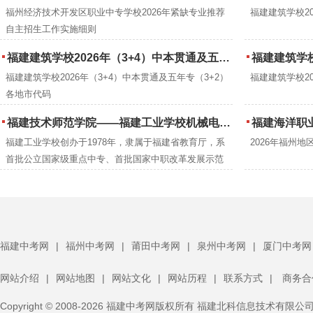
福州经济技术开发区职业中专学校2026年紧缺专业推荐
福建建筑学校2
自主招生工作实施细则
福建建筑学校2026年（3+4）中本贯通及五年专（3+2）各地市代码
福建建筑学校
福建建筑学校2026年（3+4）中本贯通及五年专（3+2）
福建建筑学校2
各地市代码
福建技术师范学院——福建工业学校机械电子工程专业中职本科“3+4”贯通培养招生
福建海洋职业技术
福建工业学校创办于1978年，隶属于福建省教育厅，系
2026年福州
首批公立国家级重点中专、首批国家中职改革发展示范
校、全国职业教育先进单位、全国教育系统先进集体、第
八届黄炎培职业教育优秀学校、福建省”双高”校等。
福建中考网
|
福州中考网
|
莆田中考网
|
泉州中考网
|
厦门中考网
网站介绍
|
网站地图
|
网站文化
|
网站历程
|
联系方式
|
商务合
Copyright © 2008-2026 福建中考网版权所有 福建北科信息技术有限公