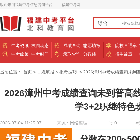
欢迎来到福建中考信息咨询平台 —— 福建中考网
综合
资
招
学
中考资讯
校园动态
成绩查询
志愿填报
院校直通车
讯
考
校
中考政策
中考时间
录取查询
分数线
招生简章
当前位置：
首页
>
志愿填报
>
报考技巧
> 2026漳州中考成绩查询未到
2026漳州中考成绩查询未到普高
学3+2职继特色
2026-07-04 11:25:07
来源：网络整理
0