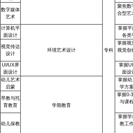
聚焦数
数字媒体
合型艺
艺术
计算机平
掌握平
面设计
各类
掌握视
视觉传达
环境艺术设计
专科
视觉创
设计
UI/UX界
掌握U
面设计
面设
幼儿艺术
掌握幼
启蒙
学方
掌握0
早教与托
与课
育教育
学期教育
掌握学
幼儿保教
教工