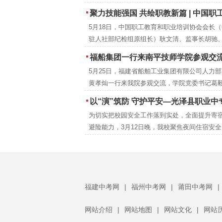
2号楼阶梯教室开展食品营养周知识讲座。福建
聚力技能强国 共绘职教新篇 | 中国职工教育和职业培训协会莅临南平技师学
会会长、注册营养师刘彦雯担任主讲人。
5月18日，中国职工教育和职业培训协会会长
驻人社部纪检组原组长）耿文清、监事长胡驰
京梅，衢州市技师学院党委书记郑晓珍一行莅
福船集团一行来南平技师学院参观交
学院调研指导。南平市人民政府党组成员、副
5月25日，福建省船舶工业集团有限公司人力
强，市人力资源和社会保障局党组成员、副局
黄孝灿一行来我院参观交流，学院党委书记葛
学院党委书记葛毅，院长吴瑞通等领导陪同考
瑞通、副院长翁建星及相关处室负责人陪同参
以“演”筑防 守护平安—光泽县职业中专学校扎实开展夜间消
为切实把校园安全工作落到实处，全面提升寄
避险能力，3月12日晚，我校聚焦夜间住宿安
展了一场实战化消防逃生演练。校领导、班主
师及保安人员全程跟进，与全体寄宿生共同完
练任务。
福建中考网
|
福州中考网
|
莆田中考网
|
网站介绍
|
网站地图
|
网站文化
|
网站