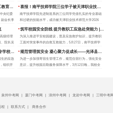
省营养协
究成果，进一步激发全体教职工的教科研热情，南平技师
院调研指导
喜报！南平技师学院三位学子被天津职业技术师范大学录取
学院教研室组织开展了2023—2025年度教学论文评审汇
（中央纪委
南平技师学院先进制造系的三位同学凭借扎实的专业基础
编工作。历时半年，现完成论文评审推优，并已正式刊印
、副会长李
和过硬的技能水平，成功被天津职业技术师范大学2026
成册推广交流。
临南平技师
年本科专业录取。
流
筑牢校园安全防线 提升教职工应急处突能力 | 南平技师学院携手区红十字会开展应急救护培训 二十余名教职工持证“上岗”
市长杨新
部高级经理
为深入推进平安校园建设，普及应急救护知识，提升教职
长吴邦建，
毅、院长吴
工面对突发事件的自救互救能力，5月27日，南平技师学
察。
观。
院联合延平区红十字会成功举办了一场针对性强、实操性
防逃生演练
规范管理筑安全 凝心聚力促成长——光泽县职业中专学校寄宿生大会顺利召开
高的应急救护技能培训与取证考核。学院各系部、行政及
宿生的应急
为进一步加强寄宿生管理工作，规范住宿行为，强化安全
后勤安保等关键岗位的二十余位教职工积极参与了此次培
全，组织开
意识，提升校园后勤服务保障水平，3月12日晚，我校全
训。
任、生管老
体寄宿生大会隆重召开。校领导、班主任、生管老师及全
成了此次演
体寄宿生齐聚一堂，共话成长，共筑安全。
泉州中考网
|
厦门中考网
|
漳州中考网
|
龙岩中考网
|
三明中考
历程
|
联系方式
|
商务合作