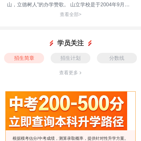
山，立德树人”的办学赞歌。 山立学校是于2004年9月创
办的一所完全中学兼容小学、幼儿园的全寄宿私立学校。
查看全部>
学校座落于福厦公路旁，东倚“万寿”塔斗麒麟山麓，西邻
蔡襄新街，南接枫亭汽车北站，北靠规划中的麒麟大道，
距高速铁路和高速公路出口仅2公里，交通十分便捷。学
校占地135亩，投资近亿元，总建筑面积5万多平方米，建
学员关注
有教学楼、综合实验楼、办公楼、教师公寓楼、学生公寓
楼、师生餐厅、电影院和塑胶运动场等。校园设施完善，
招生简章
招生计划
分数线
环境优美。学生不但学习开心，生活也特别舒心。每间教
室都配有多媒体教学设备，每间学生宿舍都安装电话、空
查看更多
调、太阳能热水器。现有专任教师146人，幼儿园9个班，
小学部16个班，中学部33个班，共2550多名学生。 学校
推行董事会到总校委员会 “层对层”管理体制，总校委员会
设置中学部、幼小部和综合部三个机构。山立学校董事长
林庆山兼任总校长，狠抓德育、深化课改，全面实施“八
步教学法”课堂教学模式、改革，在全省率先实现应试教
育和素质教育的有机结合，让学生乐于表现、敢于表达、
善于表演、开口英语、开心学习、开窍思考，在开放的氛
围里增长知识，提升能力。 经过全校师生的共同努力，学
校的规范化管理、人性化服务取得了丰硕的成果：连续5
根据模考估分/中考成绩，测算录取概率，提供针对性升学方案。