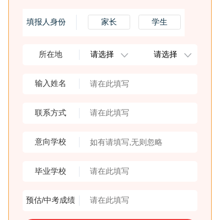
年被评为“仙游县学校管理先进单位”，被授予“莆田市文明
学校”称号、“莆田市实施素质教育工作先进学校”等荣誉称
填报人身份
家长
学生
号，得到了家长的高度赞扬，博得了社会的广泛赞誉。 学
校广纳贤才，群英荟萃，促进学校健康和谐地发展，博得
了社会的广泛赞誉。 学校坚持“大爱如山，立德树人”办学
所在地
理念，以“博爱、博学”为校训，围绕“把每一个学生都当作
自己的孩子，将每一节课都上成精品，让每一位同学都得
到充分发展”的服务宗旨，让学生进得来，留得住，学得
输入姓名
好。山高海阔,万里征程今日始;立校树人,一生品格此时
修。求实开拓的山立人，将继续践行《弟子规》，诵读中
华经典，落实做人三十六字诀，以德育为抓手，以教学为
联系方式
中心，通过规范管理提升学校教育的内涵和品质;用勤奋和
坚持，用激情和智慧，把山立学校办成学生向往、家长满
意向学校
意、社会认可的民办学校!
毕业学校
预估/中考成绩