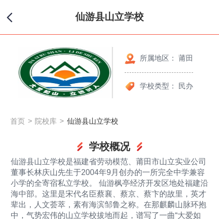
仙游县山立学校
所属地区： 莆田
学校类型： 民办
首页
院校库
仙游县山立学校
学校概况
仙游县山立学校是福建省劳动模范、莆田市山立实业公司
董事长林庆山先生于2004年9月创办的一所完全中学兼容
小学的全寄宿私立学校。 仙游枫亭经济开发区地处福建沿
海中部。这里是宋代名臣蔡襄、蔡京、蔡卞的故里，英才
辈出，人文荟萃，素有海滨邹鲁之称。在那麒麟山脉环抱
中，气势宏伟的山立学校拔地而起，谱写了一曲“大爱如