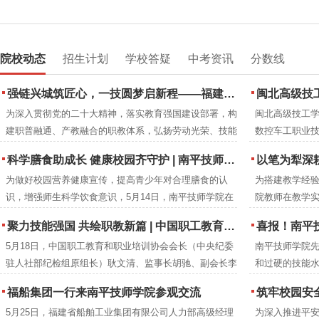
院校动态
招生计划
学校答疑
中考资讯
分数线
强链兴城筑匠心，一技圆梦启新程——福建建筑学校2026年职业教育活动周圆满落幕
闽北高级技工
为深入贯彻党的二十大精神，落实教育强国建设部署，构
闽北高级技工学
建职普融通、产教融合的职教体系，弘扬劳动光荣、技能
数控车工职业
宝贵、创造伟大的时代风尚，2026年5月，紧扣全国职教
下：
科学膳食助成长 健康校园齐守护 | 南平技师学院成功举办食品营养周知识讲座
以笔为犁深耕教改沃土 匠心育人
活动周“一技在手，一生无忧”主题与福建省“强链·兴城·圆
为做好校园营养健康宣传，提高青少年对合理膳食的认
为搭建教学经
梦”分主题，福建建筑学校举办职业教育活动周系列特色
识，增强师生科学饮食意识，5月14日，南平技师学院在
院教师在教学
活动。
2号楼阶梯教室开展食品营养周知识讲座。福建省营养协
究成果，进一
聚力技能强国 共绘职教新篇 | 中国职工教育和职业培训协会莅临南平技师学院调研指导
喜报！南平技师
会会长、注册营养师刘彦雯担任主讲人。
学院教研室组织
5月18日，中国职工教育和职业培训协会会长（中央纪委
南平技师学院
编工作。历时
驻人社部纪检组原组长）耿文清、监事长胡驰、副会长李
和过硬的技能水
成册推广交流
京梅，衢州市技师学院党委书记郑晓珍一行莅临南平技师
年本科专业录
福船集团一行来南平技师学院参观交流
筑牢校园安全防线 提升教职工应急
学院调研指导。南平市人民政府党组成员、副市长杨新
5月25日，福建省船舶工业集团有限公司人力部高级经理
为深入推进平
强，市人力资源和社会保障局党组成员、副局长吴邦建，