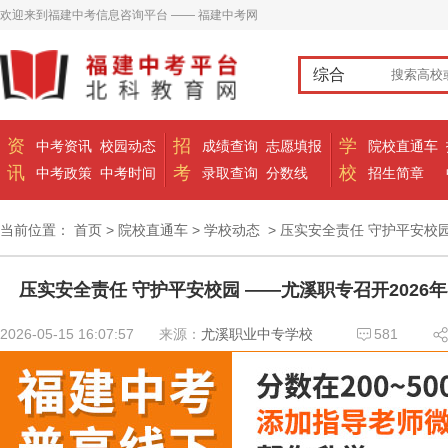
欢迎来到福建中考信息咨询平台 —— 福建中考网
综合
资
招
学
中考资讯
校园动态
成绩查询
志愿填报
院校直通车
讯
考
校
中考政策
中考时间
录取查询
分数线
招生简章
当前位置：
首页
>
院校直通车
>
学校动态
> 压实安全责任 守护平安校
压实安全责任 守护平安校园 ——尤溪职专召开202
2026-05-15 16:07:57
来源：
尤溪职业中专学校
581