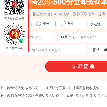
200-500分
中考
立即查询
根据模考估分/中考成绩，测算录取概率，提供
官方微信公众号
家长
学生
填报人身份
所在地
输入姓名
联系方式
初中升学指南
意向学校
预估/中
上一篇:铭记灾史 以练筑防——尤溪职专开展5·12地震应急疏散演练
下一篇:典耀中华传文脉 书香职专润初心——尤溪职专学子参与“相约《