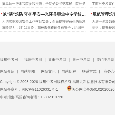
黄孝灿一行来我院参观交流，学院党委书记葛毅、院长吴
工面对突发事件
学院党委书记葛毅，院长吴瑞通等领导陪同考察。
瑞通、副院长翁建星及相关处室负责人陪同参观。
院联合延平区
以“演”筑防 守护平安—光泽县职业中专学校扎实开展夜间消防逃生演练
规范管理筑安全 凝心
高的应急救护
为切实把校园安全工作落到实处，全面提升寄宿生的应急
为进一步加强
后勤安保等关
避险能力，3月12日晚，我校聚焦夜间住宿安全，组织开
意识，提升校园
训。
展了一场实战化消防逃生演练。校领导、班主任、生管老
体寄宿生大会
师及保安人员全程跟进，与全体寄宿生共同完成了此次演
体寄宿生齐聚
练任务。
福建中考网
|
福州中考网
|
莆田中考网
|
泉州中考网
|
厦门中考网
网站介绍
|
网站地图
|
网站文化
|
网站历程
|
联系方式
|
商务合
Copyright © 2008-2026 福建中考网版权所有 福建北科信息技术有限公
网站备案号：
闽ICP备11026331号-1
闽公网安备350102020020
中考招生/高招咨询电话：
15392013720