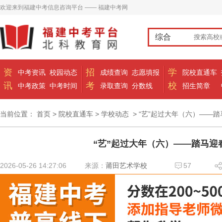
欢迎来到福建中考信息咨询平台 —— 福建中考网
综合
资
招
学
中考资讯
校园动态
成绩查询
志愿填报
院校直通车
讯
考
校
中考政策
中考时间
录取查询
分数线
招生简章
当前位置：
首页
>
院校直通车
>
学校动态
> “艺”起过大年（六）——
“艺”起过大年（六）——踏马迎
2026-05-26 14:27:06
来源：
莆田艺术学校
57