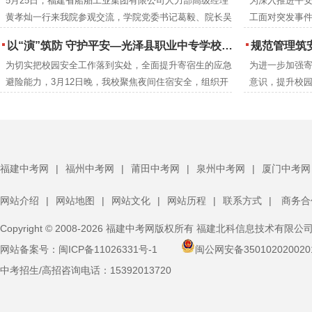
5月25日，福建省船舶工业集团有限公司人力部高级经理
为深入推进平
强，市人力资源和社会保障局党组成员、副局长吴邦建，
黄孝灿一行来我院参观交流，学院党委书记葛毅、院长吴
工面对突发事件
学院党委书记葛毅，院长吴瑞通等领导陪同考察。
瑞通、副院长翁建星及相关处室负责人陪同参观。
院联合延平区
以“演”筑防 守护平安—光泽县职业中专学校扎实开展夜间消防逃生演练
规范管理筑安全 凝心
高的应急救护
为切实把校园安全工作落到实处，全面提升寄宿生的应急
为进一步加强
后勤安保等关
避险能力，3月12日晚，我校聚焦夜间住宿安全，组织开
意识，提升校园
训。
展了一场实战化消防逃生演练。校领导、班主任、生管老
体寄宿生大会
师及保安人员全程跟进，与全体寄宿生共同完成了此次演
体寄宿生齐聚
练任务。
福建中考网
|
福州中考网
|
莆田中考网
|
泉州中考网
|
厦门中考网
网站介绍
|
网站地图
|
网站文化
|
网站历程
|
联系方式
|
商务合
Copyright © 2008-2026 福建中考网版权所有 福建北科信息技术有限公
网站备案号：
闽ICP备11026331号-1
闽公网安备350102020020
中考招生/高招咨询电话：
15392013720