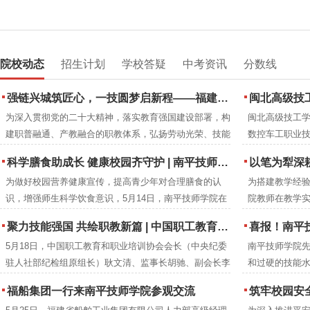
院校动态
招生计划
学校答疑
中考资讯
分数线
强链兴城筑匠心，一技圆梦启新程——福建建筑学校2026年职业教育活动周圆满落幕
闽北高级技工
为深入贯彻党的二十大精神，落实教育强国建设部署，构
闽北高级技工学
建职普融通、产教融合的职教体系，弘扬劳动光荣、技能
数控车工职业
宝贵、创造伟大的时代风尚，2026年5月，紧扣全国职教
下：
科学膳食助成长 健康校园齐守护 | 南平技师学院成功举办食品营养周知识讲座
以笔为犁深耕教改沃土 匠心育人
活动周“一技在手，一生无忧”主题与福建省“强链·兴城·圆
为做好校园营养健康宣传，提高青少年对合理膳食的认
为搭建教学经
梦”分主题，福建建筑学校举办职业教育活动周系列特色
识，增强师生科学饮食意识，5月14日，南平技师学院在
院教师在教学
活动。
2号楼阶梯教室开展食品营养周知识讲座。福建省营养协
究成果，进一
聚力技能强国 共绘职教新篇 | 中国职工教育和职业培训协会莅临南平技师学院调研指导
喜报！南平技师
会会长、注册营养师刘彦雯担任主讲人。
学院教研室组织
5月18日，中国职工教育和职业培训协会会长（中央纪委
南平技师学院
编工作。历时
驻人社部纪检组原组长）耿文清、监事长胡驰、副会长李
和过硬的技能水
成册推广交流
京梅，衢州市技师学院党委书记郑晓珍一行莅临南平技师
年本科专业录
福船集团一行来南平技师学院参观交流
筑牢校园安全防线 提升教职工应急
学院调研指导。南平市人民政府党组成员、副市长杨新