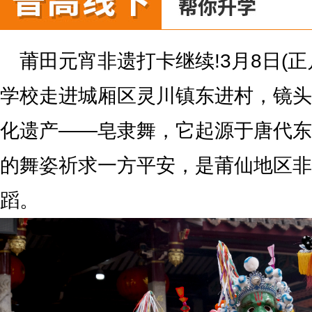
莆田元宵非遗打卡继续!3月8日(
学校走进城厢区灵川镇东进村，镜头
化遗产——皂隶舞，它起源于唐代东
的舞姿祈求一方平安，是莆仙地区非
蹈。