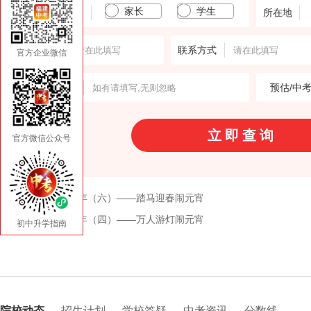
家长
学生
填报人身份
所在地
输入姓名
联系方式
官方企业微信
意向学校
预估/中
官方微信公众号
上一篇:“艺”起过大年（六）——踏马迎春闹元宵
下一篇:“艺”起过大年（四）——万人游灯闹元宵
初中升学指南
院校动态
招生计划
学校答疑
中考资讯
分数线