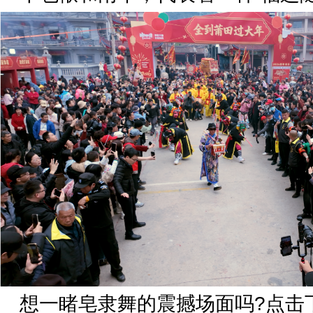
想一睹皂隶舞的震撼场面吗?点击