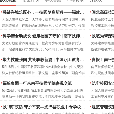
强链兴城筑匠心，一技圆梦启新程——福建建筑学校2026年职业教育活动周圆满落幕
闽北高级技工
为深入贯彻党的二十大精神，落实教育强国建设部署，构
闽北高级技工学
建职普融通、产教融合的职教体系，弘扬劳动光荣、技能
数控车工职业
宝贵、创造伟大的时代风尚，2026年5月，紧扣全国职教
下：
科学膳食助成长 健康校园齐守护 | 南平技师学院成功举办食品营养周知识讲座
以笔为犁深耕教改沃土 匠心育人
活动周“一技在手，一生无忧”主题与福建省“强链·兴城·圆
为做好校园营养健康宣传，提高青少年对合理膳食的认
为搭建教学经
梦”分主题，福建建筑学校举办职业教育活动周系列特色
识，增强师生科学饮食意识，5月14日，南平技师学院在
院教师在教学
活动。
2号楼阶梯教室开展食品营养周知识讲座。福建省营养协
究成果，进一
聚力技能强国 共绘职教新篇 | 中国职工教育和职业培训协会莅临南平技师学院调研指导
喜报！南平技师
会会长、注册营养师刘彦雯担任主讲人。
学院教研室组织
5月18日，中国职工教育和职业培训协会会长（中央纪委
南平技师学院
编工作。历时
驻人社部纪检组原组长）耿文清、监事长胡驰、副会长李
和过硬的技能水
成册推广交流
京梅，衢州市技师学院党委书记郑晓珍一行莅临南平技师
年本科专业录
福船集团一行来南平技师学院参观交流
筑牢校园安全防线 提升教职工应急
学院调研指导。南平市人民政府党组成员、副市长杨新
5月25日，福建省船舶工业集团有限公司人力部高级经理
为深入推进平
强，市人力资源和社会保障局党组成员、副局长吴邦建，
黄孝灿一行来我院参观交流，学院党委书记葛毅、院长吴
工面对突发事件
学院党委书记葛毅，院长吴瑞通等领导陪同考察。
瑞通、副院长翁建星及相关处室负责人陪同参观。
院联合延平区
以“演”筑防 守护平安—光泽县职业中专学校扎实开展夜间消防逃生演练
规范管理筑安全 凝心
高的应急救护