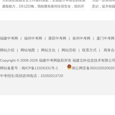
为切实把校园安全工作落到实处，全面提升寄宿生的应急
为进一步加强
后勤安保等关
避险能力，3月12日晚，我校聚焦夜间住宿安全，组织开
意识，提升校园
训。
展了一场实战化消防逃生演练。校领导、班主任、生管老
体寄宿生大会
师及保安人员全程跟进，与全体寄宿生共同完成了此次演
体寄宿生齐聚
练任务。
福建中考网
|
福州中考网
|
莆田中考网
|
泉州中考网
|
厦门中考网
网站介绍
|
网站地图
|
网站文化
|
网站历程
|
联系方式
|
商务合
Copyright © 2008-2026 福建中考网版权所有 福建北科信息技术有限公
网站备案号：
闽ICP备11026331号-1
闽公网安备350102020020
中考招生/高招咨询电话：
15392013720