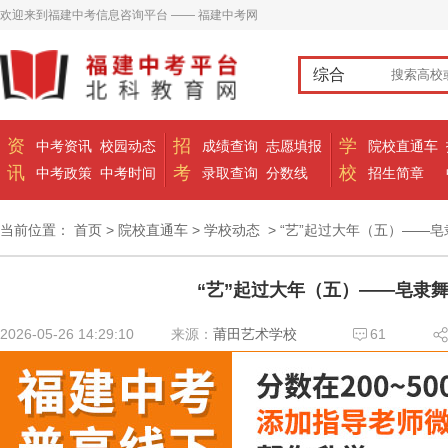
欢迎来到福建中考信息咨询平台 —— 福建中考网
综合
资
招
学
中考资讯
校园动态
成绩查询
志愿填报
院校直通车
讯
考
校
中考政策
中考时间
录取查询
分数线
招生简章
当前位置：
首页
>
院校直通车
>
学校动态
> “艺”起过大年（五）——
“艺”起过大年（五）——皂隶
2026-05-26 14:29:10
来源：
莆田艺术学校
61