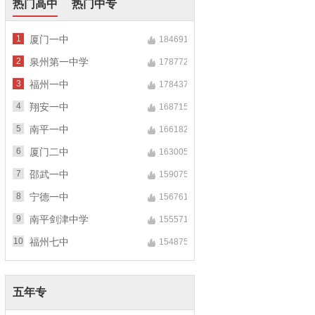
热门高中
热门中专
1
厦门一中
184691
2
泉州第一中学
178772
3
福州一中
178437
4
翔安一中
168715
5
南平一中
166182
6
厦门二中
163005
7
邵武一中
159075
8
宁德一中
156761
9
南平剑津中学
155571
10
福州七中
154875
五年专