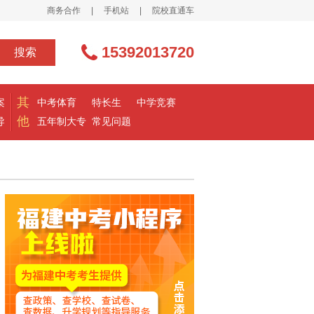
商务合作
|
手机站
|
院校直通车
15392013720
搜索
其
案
中考体育
特长生
中学竞赛
他
导
五年制大专
常见问题