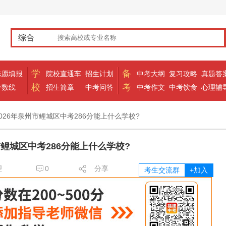
综合
学
备
志愿填报
院校直通车
招生计划
中考大纲
复习攻略
真题答
校
考
分数线
招生简章
中考问答
中考作文
中考饮食
心理辅
2026年泉州市鲤城区中考286分能上什么学校?
市鲤城区中考286分能上什么学校?
理
0
分享
考生交流群
+加入