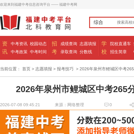
欢迎来到福建中考信息咨询平台 —— 福建中考网
综合
资
招
学
中考资讯
校园动态
成绩查询
志愿填报
院校直通车
讯
考
校
中考政策
中考时间
录取查询
分数线
招生简章
当前位置：
首页
>
志愿填报
>
报考技巧
> 2026年泉州市鲤城区中考26
2026年泉州市鲤城区中考26
2026-07-08 09:45:21
来源：网络整理
0