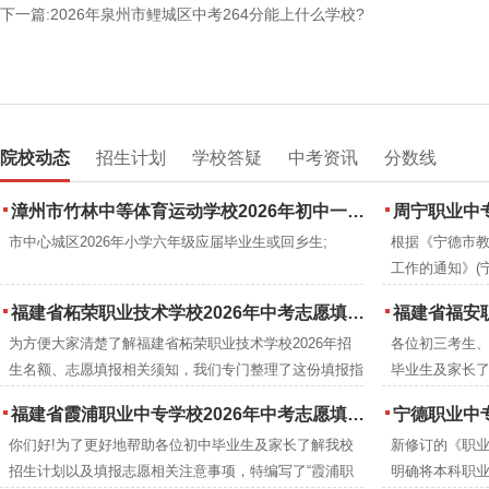
下一篇:2026年泉州市鲤城区中考264分能上什么学校?
院校动态
招生计划
学校答疑
中考资讯
分数线
漳州市竹林中等体育运动学校2026年初中一年级(七年级)正式报名啦!
周宁职业中专
市中心城区2026年小学六年级应届毕业生或回乡生;
根据《宁德市教
工作的通知》(
招生政策编制
福建省柘荣职业技术学校2026年中考志愿填报指南
福建省福安职
为方便大家清楚了解福建省柘荣职业技术学校2026年招
各位初三考生、
生名额、志愿填报相关须知，我们专门整理了这份填报指
毕业生及家长
南，供各位考生和家长参考使用。
件，详细了解
福建省霞浦职业中专学校2026年中考志愿填报指南
宁德职业中专
解读招生投档
你们好!为了更好地帮助各位初中毕业生及家长了解我校
新修订的《职业
信息差，引导
招生计划以及填报志愿相关注意事项，特编写了“霞浦职
明确将本科职