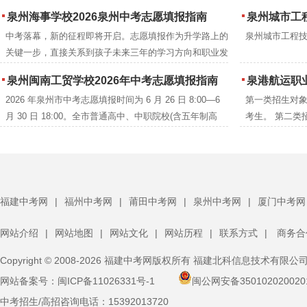
业中专学校2026年中考志愿填报指南”供各位初中毕业生
时确立了职业
泉州海事学校2026泉州中考志愿填报指南
泉州城市工程
及家长参考。
依据。这是国
中考落幕，新的征程即将开启。志愿填报作为升学路上的
泉州城市工程技
款。中职-高职
关键一步，直接关系到孩子未来三年的学习方向和职业发
学生通过努力
展。为帮助广大考生和家长科学填报、精准择校，泉州海
泉州闽南工贸学校2026年中考志愿填报指南
泉港航运职业
事学校特推出免费志愿填报指导服务，由专业填报指导老
2026 年泉州市中考志愿填报时间为 6 月 26 日 8:00—6
第一类招生对象
师一对一辅助，助你走好升学关键一步!
月 30 日 18:00。全市普通高中、中职院校(含五年制高
考生。 第二类
职)统一采用线上填报志愿模式。为保障考生顺利投档录
学考试的往届
取至泉州闽南工贸学校(学校代码：68312)，请各位考
生、家长仔细阅读以下填报须知：
福建中考网
|
福州中考网
|
莆田中考网
|
泉州中考网
|
厦门中考网
网站介绍
|
网站地图
|
网站文化
|
网站历程
|
联系方式
|
商务合
Copyright © 2008-2026 福建中考网版权所有 福建北科信息技术有限公
网站备案号：
闽ICP备11026331号-1
闽公网安备350102020020
中考招生/高招咨询电话：
15392013720